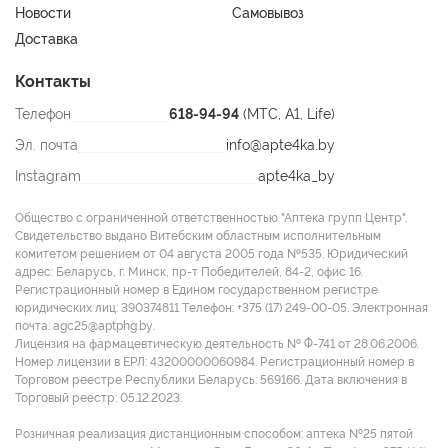
Новости
Самовывоз
Доставка
Контакты
Телефон
618-94-94
(МТС, A1, Life)
Эл. почта
info@apte4ka.by
Instagram
apte4ka_by
Общество с ограниченной ответственностью "Аптека групп Центр".
Свидетельство выдано Витебским областным исполнительным
комитетом решением от 04 августа 2005 года №535. Юридический
адрес: Беларусь, г. Минск, пр-т Победителей, 84-2, офис 16.
Регистрационный номер в Едином государственном регистре
юридических лиц: 390374811 Tелефон: +375 (17) 249-00-05. Электронная
почта: agc25@aptphg.by.
Лицензия на фармацевтическую деятельность № Ф-741 от 28.06.2006.
Номер лицензии в ЕРЛ: 43200000060984. Регистрационный номер в
Торговом реестре Республики Беларусь: 569166. Дата включения в
Торговый реестр: 05.12.2023.
Розничная реализация дистанционным способом: аптека №25 пятой