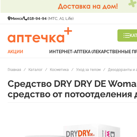
Минск
618-94-94
(МТС, A1, Life)
КА
АКЦИИ
ИНТЕРНЕТ-АПТЕКА (ЛЕКАРСТВЕННЫЕ П
Главная
/
Каталог
/
Косметика
/
Уход за телом
/
Дезодоранты и
Средство DRY DRY DE Woma
средство от потоотделения