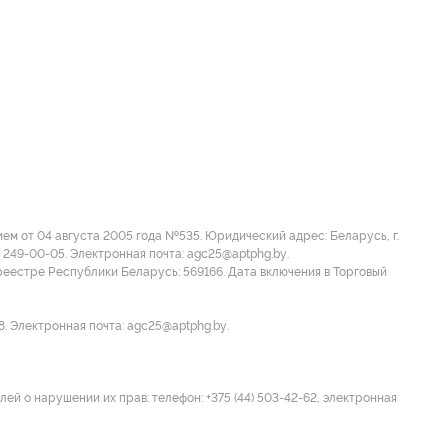
м от 04 августа 2005 года №535. Юридический адрес: Беларусь, г.
 249-00-05. Электронная почта: agc25@aptphg.by.
еестре Республики Беларусь: 569166. Дата включения в Торговый
8. Электронная почта: agc25@aptphg.by.
ей о нарушении их прав: телефон: +375 (44) 503-42-62, электронная