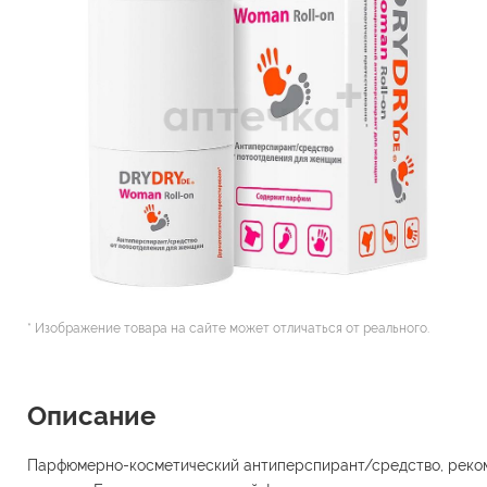
* Изображение товара на сайте может отличаться от реального.
Описание
Парфюмерно-косметический антиперспирант/средство, реком