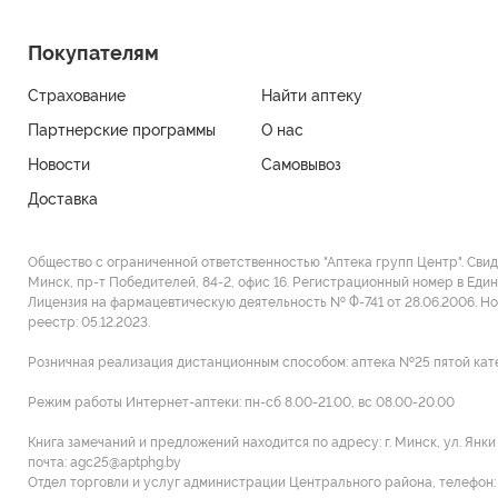
Покупателям
Страхование
Найти аптеку
Партнерские программы
О нас
Новости
Самовывоз
Доставка
Общество с ограниченной ответственностью "Аптека групп Центр". Сви
Минск, пр-т Победителей, 84-2, офис 16. Регистрационный номер в Един
Лицензия на фармацевтическую деятельность № Ф-741 от 28.06.2006. Н
реестр: 05.12.2023.
Розничная реализация дистанционным способом: аптека №25 пятой категор
Режим работы Интернет-аптеки: пн-сб 8.00-21.00, вс 08.00-20.00
Книга замечаний и предложений находится по адресу: г. Минск, ул. Янк
почта: agc25@aptphg.by
Отдел торговли и услуг администрации Центрального района, телефон: +