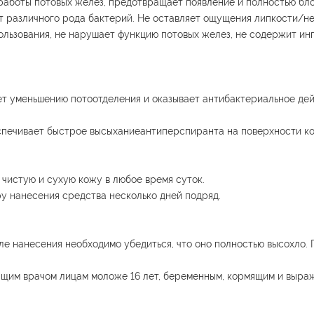
работы потовых желез, предотвращает появление и полностью бл
т различного рода бактерий. Не оставляет ощущения липкости/не
пользования, не нарушает функцию потовых желез, не содержит и
ует уменьшению потоотделения и оказывает антибактериальное дей
спечивает быстрое высыханиеантиперспиранта на поверхности к
 чистую и сухую кожу в любое время суток.
у нанесения средства несколько дней подряд.
сле нанесения необходимо убедиться, что оно полностью высохло. 
ащим врачом лицам моложе 16 лет, беременным, кормящим и выр