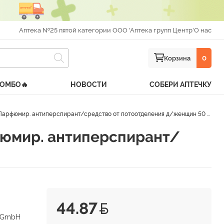
Аптека №25 пятой категории ООО 'Аптека групп Центр'
О нас
Корзина
0
КОМБО🔥
НОВОСТИ
СОБЕРИ АПТЕЧКУ
фюмир. антиперспирант/средство от потоотделения д/женщин 50 мл
юмир. антиперспирант/
44.87
s GmbH