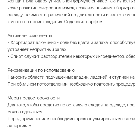
женщин. Благодаря уникальной формуле снижает активность 
коже развитие микроорганизмов, создавая невидимы барьер о
одежду, не имеет ограничений по длительности и частоте ис
животного происхождения. Содержит парфюм.
Активные компоненты:
- Хлоргидрат алюминия - соль без цвета и запаха, способств
устраняет неприятный запах.
- Спирт служит растворителем некоторых ингредиентов, обе
Рекомендации по использованию:
Наносить области подмышечных впадин, ладоней и ступней на
При обильном потоотделении необходимо повторить процедур
Меры предосторожности:
Для того, чтобы средство не оставляло следов на одежде, по
можно одеваться.
Перед применением необходимо проконсультироваться с леч
аллергикам.