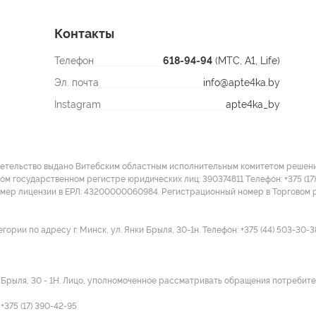
Контакты
Телефон
618-94-94
(МТС, A1, Life)
Эл. почта
info@apte4ka.by
Instagram
apte4ka_by
детельство выдано Витебским областным исполнительным комитетом решение
ом государственном регистре юридических лиц: 390374811 Tелефон: +375 (17)
омер лицензии в ЕРЛ: 43200000060984. Регистрационный номер в Торговом р
ии по адресу г. Минск, ул. Янки Брыля, 30-1н. Телефон: +375 (44) 503-30-3
и Брыля, 30 - 1Н. Лицо, уполномоченное рассматривать обращения потребител
375 (17) 390-42-95