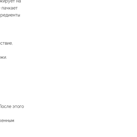
окирует на
 пачкает
нгредиенты
ствие,
ожи.
После этого
аженным