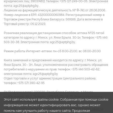
юридических лиц: 390374811 Tелефон: +375 (17) 249-00-05. Электронная
почта: agc25@aptphg.by.
Лицензия на фармацевтическую деятельность № Ф-741 от 28.06.2006.
Номер лицензии в ЕРЛ: 43200000060984. Регистрационный номер в
Торговом реестре Республики Беларусь: 569166. Дата включения в
Торговый реестр: 05.12.2023.
Розничная реализация дистанционным способом: аптека №25 пятой
категории по адресу г. Минск, ул. Янки Брыля, 30-1н. Телефон: +375 (44)
503-30-38. Электронная почта: agc25@aptphg.by.
Режим работы Интернет-аптеки: пн-сб 8.00-21.00, вс 08.00-20.00
Книга замечаний и предложений находится по адресу: г. Минск, ул.
Янки Брыля, 30 - 1Н. Лицо, уполномоченное рассматривать обращения
потребителей о нарушении их прав: телефон: +375 (44) 503-42-62,
электронная почта: agc25@aptphg.by
Отдел торговли и услуг администрации Центрального района,
телефон: +375 (17) 390-42-95
ГУ "Госфармнадзор": 220030, Республика Беларусь, г. Минск,
ул.Мясникова, 32-2. Телефон: +375 (17) 271-25-75. Электронная почта:
Этот сайт использует файлы cookie. Собранная при помощи cookie
info@gospharmnadzor.by
информация не может идентифицировать вас, однако может
Обработка персональных данных
Политика cookies
Договор оферты
помочь нам улучшить работу нашего сайта. Продолжая