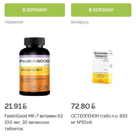
№30)
В КОРЗИНУ
В КОРЗИНУ
Норвегия
Беларусь
21.91
72.80
FeelinGood MK-7 витамин K2
ОСТЕОГЕНОН (табл.п.о. 830
100 мкг, 30 веганских
мг №10х4)
таблеток