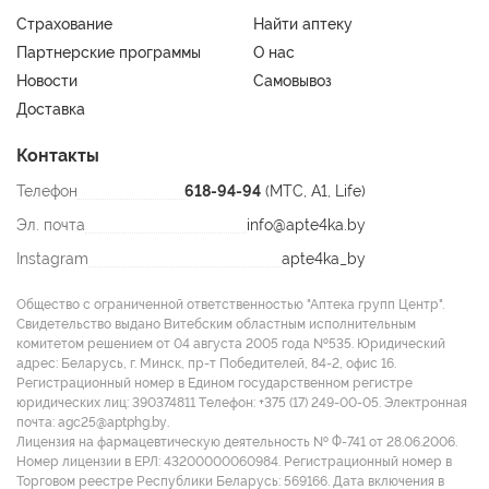
Страхование
Найти аптеку
Партнерские программы
О нас
Новости
Самовывоз
Доставка
Контакты
Телефон
618-94-94
(МТС, A1, Life)
Эл. почта
info@apte4ka.by
Instagram
apte4ka_by
Общество с ограниченной ответственностью "Аптека групп Центр".
Свидетельство выдано Витебским областным исполнительным
комитетом решением от 04 августа 2005 года №535. Юридический
адрес: Беларусь, г. Минск, пр-т Победителей, 84-2, офис 16.
Регистрационный номер в Едином государственном регистре
юридических лиц: 390374811 Tелефон: +375 (17) 249-00-05. Электронная
почта: agc25@aptphg.by.
Лицензия на фармацевтическую деятельность № Ф-741 от 28.06.2006.
Номер лицензии в ЕРЛ: 43200000060984. Регистрационный номер в
Торговом реестре Республики Беларусь: 569166. Дата включения в