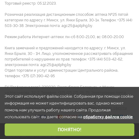
Торговый реестр: 05.12.2023.
Розничная реализация дистанционным способом: аптека №25 пятой
категории по адресу г. Минск, ул. Янки Брыля, 30-1н. Телефон: +375 (44)
503-30-38. Электронная почта: agc25@aptphg.by.
Режим работы Интернет-аптеки: пн-сб 8.00-21.00, вс 08.00-20.00
Книга замечаний и предложений находится по адресу: г. Минск, ул.
Янки Брыля, 30 - 1Н. Лицо, уполномоченное рассматривать обращения
потребителей о нарушении их прав: телефон: +375 (44) 503-42-62,
электронная почта: agc25@aptphg.by
Отдел торговли и услуг администрации Центрального района,
телефон: +375 (17) 390-42-95
ГУ "Госфармнадзор": 220030, Республика Беларусь, г. Минск,
ул.Мясникова, 32-2. Телефон: +375 (17) 271-25-75. Электронная почта:
Этот сайт использует файлы cookie. Собранная при помощи cookie
info@gospharmnadzor.by
информация не может идентифицировать вас, однако может
Обработка персональных данных
Политика cookies
Договор оферты
помочь нам улучшить работу нашего сайта. Продолжая
использовать сайт, вы даете согласие на
обработку файлов cookie
.
2026 © ООО "Аптека групп Центр"
ПОНЯТНО!
Разработано Narisuemvse.by