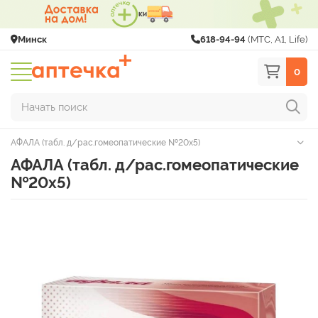
Минск
618-94-94
(МТС, A1, Life)
0
Начать поиск
АФАЛА (табл. д/рас.гомеопатические №20х5)
АФАЛА (табл. д/рас.гомеопатические
№20х5)