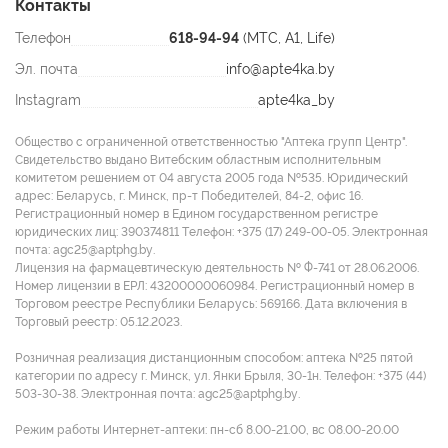
Контакты
Телефон
618-94-94
(МТС, A1, Life)
Эл. почта
info@apte4ka.by
Instagram
apte4ka_by
Общество с ограниченной ответственностью "Аптека групп Центр".
Свидетельство выдано Витебским областным исполнительным
комитетом решением от 04 августа 2005 года №535. Юридический
адрес: Беларусь, г. Минск, пр-т Победителей, 84-2, офис 16.
Регистрационный номер в Едином государственном регистре
юридических лиц: 390374811 Tелефон: +375 (17) 249-00-05. Электронная
почта: agc25@aptphg.by.
Лицензия на фармацевтическую деятельность № Ф-741 от 28.06.2006.
Номер лицензии в ЕРЛ: 43200000060984. Регистрационный номер в
Торговом реестре Республики Беларусь: 569166. Дата включения в
Торговый реестр: 05.12.2023.
Розничная реализация дистанционным способом: аптека №25 пятой
категории по адресу г. Минск, ул. Янки Брыля, 30-1н. Телефон: +375 (44)
503-30-38. Электронная почта: agc25@aptphg.by.
Режим работы Интернет-аптеки: пн-сб 8.00-21.00, вс 08.00-20.00