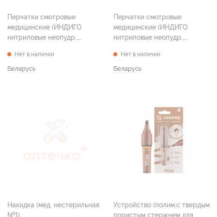
Перчатки смотровые
Перчатки смотровые
медицинские (ИНДИГО
медицинские (ИНДИГО
нитриловые неопудр.,
нитриловые неопудр.,
текстур., н/стер.
текстур., н/стер.
Нет в наличии
Нет в наличии
классические голубые
классические голубые
размер L №200)
размер S №200)
Беларусь
Беларусь
Накидка (мед. нестерильная
Устройство (полим.с твердым
№1)
пористым стержнем для