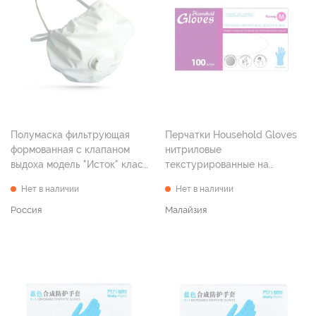
Полумаска фильтрующая
Перчатки Household Gloves
формованная с клапаном
нитриловые
выдоха модель "Исток" класс
текстурированные на
защиты FFP1
пальцах голубые р. М №100
Нет в наличии
Нет в наличии
Россия
Малайзия