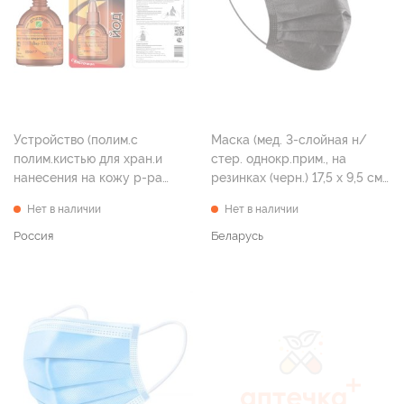
Устройство (полим.с
Маска (мед. 3-слойная н/
полим.кистью для хран.и
стер. однокр.прим., на
нанесения на кожу р-ра
резинках (черн.) 17,5 х 9,5 см
спиртового йода 5% УПКП
Тип II №1)
Нет в наличии
Нет в наличии
"Йод -- "ЛЕККЕР+" 20 мл )
Россия
Беларусь