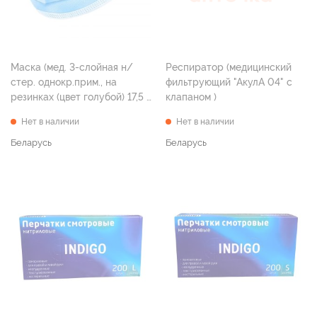
Маска (мед. 3-слойная н/
Респиратор (медицинский
стер. однокр.прим., на
фильтрующий "АкулА 04" с
резинках (цвет голубой) 17,5 х
клапаном )
9,5 см Тип II №1)
Нет в наличии
Нет в наличии
Беларусь
Беларусь