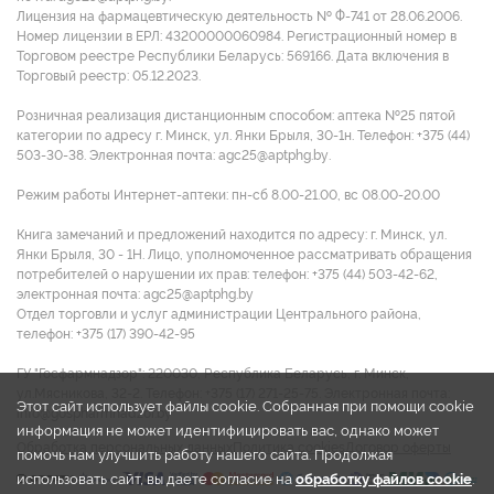
Лицензия на фармацевтическую деятельность № Ф-741 от 28.06.2006.
Номер лицензии в ЕРЛ: 43200000060984. Регистрационный номер в
Торговом реестре Республики Беларусь: 569166. Дата включения в
Торговый реестр: 05.12.2023.
Розничная реализация дистанционным способом: аптека №25 пятой
категории по адресу г. Минск, ул. Янки Брыля, 30-1н. Телефон: +375 (44)
503-30-38. Электронная почта: agc25@aptphg.by.
Режим работы Интернет-аптеки: пн-сб 8.00-21.00, вс 08.00-20.00
Книга замечаний и предложений находится по адресу: г. Минск, ул.
Янки Брыля, 30 - 1Н. Лицо, уполномоченное рассматривать обращения
потребителей о нарушении их прав: телефон: +375 (44) 503-42-62,
электронная почта: agc25@aptphg.by
Отдел торговли и услуг администрации Центрального района,
телефон: +375 (17) 390-42-95
ГУ "Госфармнадзор": 220030, Республика Беларусь, г. Минск,
ул.Мясникова, 32-2. Телефон: +375 (17) 271-25-75. Электронная почта:
Этот сайт использует файлы cookie. Собранная при помощи cookie
info@gospharmnadzor.by
информация не может идентифицировать вас, однако может
Обработка персональных данных
Политика cookies
Договор оферты
помочь нам улучшить работу нашего сайта. Продолжая
использовать сайт, вы даете согласие на
обработку файлов cookie
.