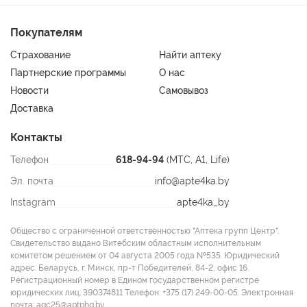
Покупателям
Страхование
Найти аптеку
Партнерские программы
О нас
Новости
Самовывоз
Доставка
Контакты
Телефон
618-94-94
(МТС, A1, Life)
Эл. почта
info@apte4ka.by
Instagram
apte4ka_by
Общество с ограниченной ответственностью "Аптека групп Центр".
Свидетельство выдано Витебским областным исполнительным
комитетом решением от 04 августа 2005 года №535. Юридический
адрес: Беларусь, г. Минск, пр-т Победителей, 84-2, офис 16.
Регистрационный номер в Едином государственном регистре
юридических лиц: 390374811 Tелефон: +375 (17) 249-00-05. Электронная
почта: agc25@aptphg.by.