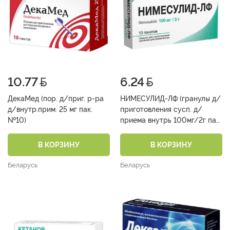
10.77
6.24
ДекаМед (пор. д/приг. р-ра
НИМЕСУЛИД-ЛФ (гранулы д/
д/внутр.прим. 25 мг пак.
приготовления сусп. д/
№10)
приема внутрь 100мг/2г пак.
№10)
В КОРЗИНУ
В КОРЗИНУ
Беларусь
Беларусь