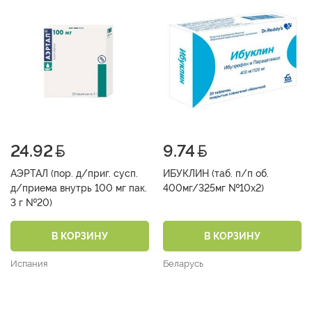
24.92
9.74
АЭРТАЛ (пор. д/приг. сусп.
ИБУКЛИН (таб. п/п об.
д/приема внутрь 100 мг пак.
400мг/325мг №10х2)
3 г №20)
В КОРЗИНУ
В КОРЗИНУ
Испания
Беларусь