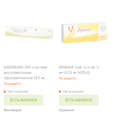
КАЙЛИНА® ЛНГ (система
ЯРИНА® (таб. п/п об. 3
внутриматочная
мг+0.03 мг №21х1)
терапевтическая 19,5 мг
По рецепту
№1х1)
По рецепту
Нет в наличии
Нет в наличии
ЕСТЬ АНАЛОГИ
ЕСТЬ АНАЛОГИ
Финляндия
Германия