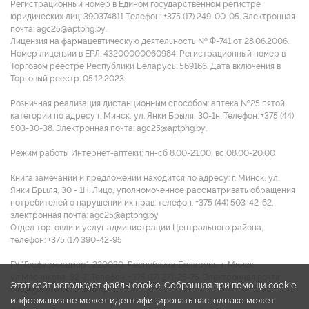
Регистрационный номер в Едином государственном регистре
юридических лиц: 390374811 Tелефон: +375 (17) 249-00-05. Электронная
почта: agc25@aptphg.by.
Лицензия на фармацевтическую деятельность № Ф-741 от 28.06.2006.
Номер лицензии в ЕРЛ: 43200000060984. Регистрационный номер в
Торговом реестре Республики Беларусь: 569166. Дата включения в
Торговый реестр: 05.12.2023.
Розничная реализация дистанционным способом: аптека №25 пятой
категории по адресу г. Минск, ул. Янки Брыля, 30-1н. Телефон: +375 (44)
503-30-38. Электронная почта: agc25@aptphg.by.
Режим работы Интернет-аптеки: пн-сб 8.00-21.00, вс 08.00-20.00
Книга замечаний и предложений находится по адресу: г. Минск, ул.
Янки Брыля, 30 - 1Н. Лицо, уполномоченное рассматривать обращения
потребителей о нарушении их прав: телефон: +375 (44) 503-42-62,
электронная почта: agc25@aptphg.by
Отдел торговли и услуг администрации Центрального района,
телефон: +375 (17) 390-42-95
ГУ "Госфармнадзор": 220030, Республика Беларусь, г. Минск,
ул.Мясникова, 32-2. Телефон: +375 (17) 271-25-75. Электронная почта:
Этот сайт использует файлы cookie. Собранная при помощи cookie
info@gospharmnadzor.by
информация не может идентифицировать вас, однако может