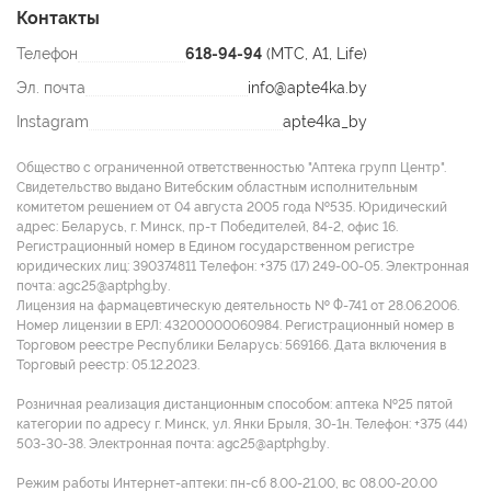
Контакты
Телефон
618-94-94
(МТС, A1, Life)
Эл. почта
info@apte4ka.by
Instagram
apte4ka_by
Общество с ограниченной ответственностью "Аптека групп Центр".
Свидетельство выдано Витебским областным исполнительным
комитетом решением от 04 августа 2005 года №535. Юридический
адрес: Беларусь, г. Минск, пр-т Победителей, 84-2, офис 16.
Регистрационный номер в Едином государственном регистре
юридических лиц: 390374811 Tелефон: +375 (17) 249-00-05. Электронная
почта: agc25@aptphg.by.
Лицензия на фармацевтическую деятельность № Ф-741 от 28.06.2006.
Номер лицензии в ЕРЛ: 43200000060984. Регистрационный номер в
Торговом реестре Республики Беларусь: 569166. Дата включения в
Торговый реестр: 05.12.2023.
Розничная реализация дистанционным способом: аптека №25 пятой
категории по адресу г. Минск, ул. Янки Брыля, 30-1н. Телефон: +375 (44)
503-30-38. Электронная почта: agc25@aptphg.by.
Режим работы Интернет-аптеки: пн-сб 8.00-21.00, вс 08.00-20.00