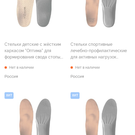
Стельки детские с жёстким
Стельки спортивные
каркасом "Оптима" для
лечебно-профилактические
формирования свода стопы,
для активных нагрузок
р. 20
"Спорт", р. 36
Нет в наличии
Нет в наличии
Россия
Россия
ХИТ
ХИТ