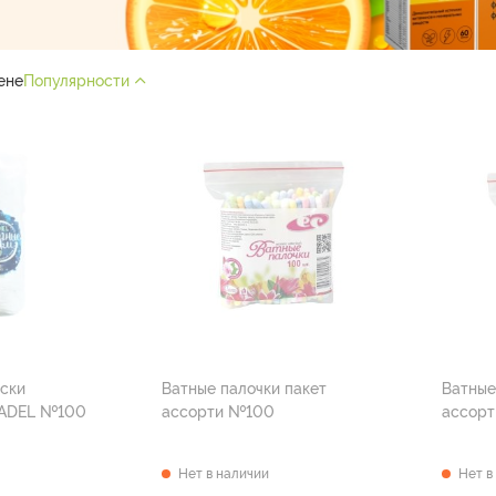
ене
Популярности
ски
Ватные палочки пакет
Ватные
косметические ADEL №100
ассорти №100
ассор
Нет в наличии
Нет в