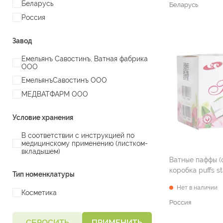
Беларусь
Беларусь
Россия
Завод
Емельянъ Савостинъ, Ватная фабрика
ООО
ЕмельянъСавостинъ ООО
МЕДВАТФАРМ ООО
Условие хранения
В соответствии с инструкцией по
медицинскому применению (листком-
вкладышем)
Ватные паффы (
коробка puffs 
Тип номенклатуры
Нет в наличии
Косметика
Россия
СБРОСИТЬ
ПРИМЕНИТЬ