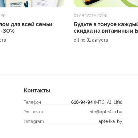
026
01 АВГУСТА 2026
лом для всей семьи:
Будьте в тонусе каждый
 -30%
скидка на витамины и
уста
с 1 по 31 августа
Контакты
Телефон
618-94-94
(МТС, A1, Life)
Эл. почта
info@apte4ka.by
Instagram
apte4ka_by