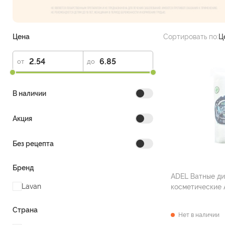
Цена
Сортировать по:
Ц
от
до
В наличии
Акция
Без рецепта
Бренд
ADEL Ватные ди
Lavan
Страна
Нет в наличии