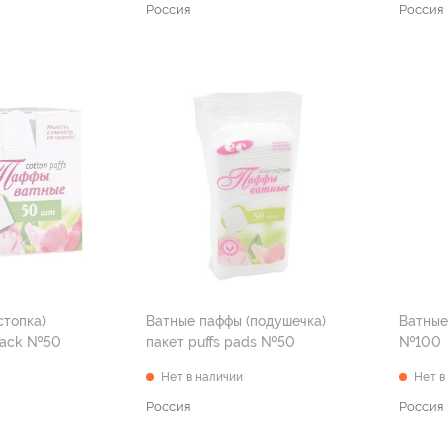
Россия
Россия
стопка)
Ватные паффы (подушечка)
Ватные
stack №50
пакет puffs pads №50
№100
Нет в наличии
Нет в
Россия
Россия