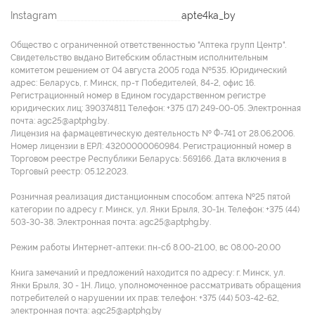
Instagram
apte4ka_by
Общество с ограниченной ответственностью "Аптека групп Центр".
Свидетельство выдано Витебским областным исполнительным
комитетом решением от 04 августа 2005 года №535. Юридический
адрес: Беларусь, г. Минск, пр-т Победителей, 84-2, офис 16.
Регистрационный номер в Едином государственном регистре
юридических лиц: 390374811 Tелефон: +375 (17) 249-00-05. Электронная
почта: agc25@aptphg.by.
Лицензия на фармацевтическую деятельность № Ф-741 от 28.06.2006.
Номер лицензии в ЕРЛ: 43200000060984. Регистрационный номер в
Торговом реестре Республики Беларусь: 569166. Дата включения в
Торговый реестр: 05.12.2023.
Розничная реализация дистанционным способом: аптека №25 пятой
категории по адресу г. Минск, ул. Янки Брыля, 30-1н. Телефон: +375 (44)
503-30-38. Электронная почта: agc25@aptphg.by.
Режим работы Интернет-аптеки: пн-сб 8.00-21.00, вс 08.00-20.00
Книга замечаний и предложений находится по адресу: г. Минск, ул.
Янки Брыля, 30 - 1Н. Лицо, уполномоченное рассматривать обращения
потребителей о нарушении их прав: телефон: +375 (44) 503-42-62,
электронная почта: agc25@aptphg.by