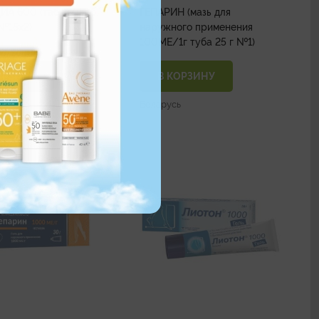
А 600 (таб. п/п об.
ГЕПАРИН (мазь для
00 мг №15х2)
наружного применения
100МЕ/1г туба 25 г №1)
ОРЗИНУ
В КОРЗИНУ
Беларусь