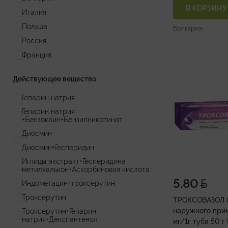
В КОРЗИНУ
Италия
Польша
Болгария
Россия
Франция
Действующее вещество
Гепарин натрия
Гепарин натрия
+Бензокаин+Бензилникотинат
Диосмин
Диосмин+Гесперидин
Иглицы экстракт+Гесперидина
метилхалькон+Аскорбиновая кислота
5.80
Индометацин+троксерутин
Троксерутин
ТРОКСОВАЗОЛ (
наружного при
Троксерутин+Гепарин
натрия+Декспантенол
мг/1г туба 50 г