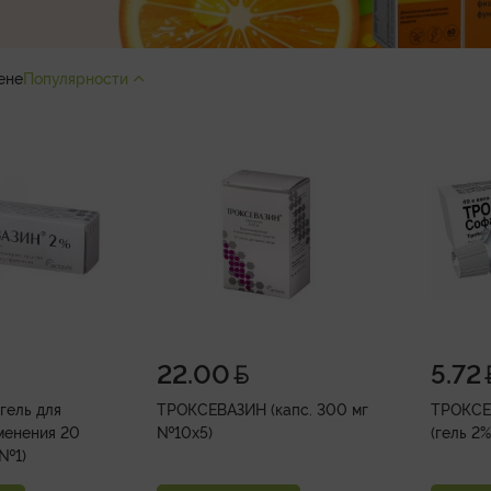
ене
Популярности
22.00
5.72
гель для
ТРОКСЕВАЗИН (капс. 300 мг
ТРОКС
менения 20
№10х5)
(гель 2
 №1)