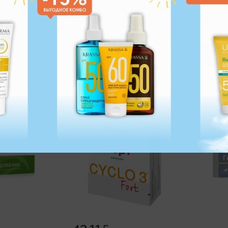
б. п/п об.
ВЕНОЛЕКС 1000 (табл. 1000
ФЛЕБОДИ
)
мг №10х3)
6
В КОРЗИНУ
В К
Беларусь
Франция