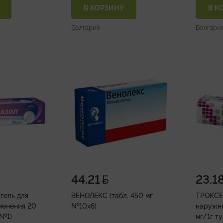
В КОРЗИНУ
В К
Болгария
Болгари
44.21
23.1
гель для
ВЕНОЛЕКС (табл. 450 мг
ТРОКСЕВ
менения 20
№10х6)
наружн
 №1)
мг/1г т