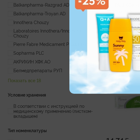
Balkanpharma-Razgrad AD
ДЕТРАЛЕКС® (та
1000 мг №10х3
Balkanpharma-Troyan AD
Innothera Chouzy
Laboratoires Innothera/Innothera
В КОРЗИНУ
Chouzy
Pierre Fabre Medicament Production
Россия
Sopharma PLC
АКРИХИН ХФК АО
Белмедпрепараты РУП
Показать все 18
Условие хранения
В соответствии с инструкцией по
медицинскому применению (листком-
вкладышем)
Тип номенклатуры