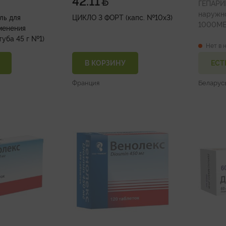
42.11
ГЕПАРИН
наружн
ль для
ЦИКЛО 3 ФОРТ (капс. №10х3)
1000МЕ/
менения
туба 45 г №1)
Нет в 
В КОРЗИНУ
ЕСТ
Франция
Беларус