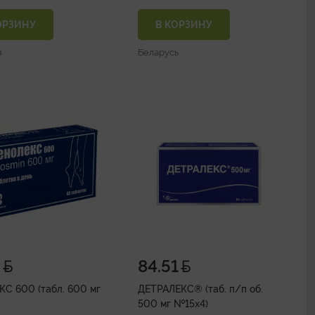
ОРЗИНУ
В КОРЗИНУ
я
Беларусь
2
84.51
С 600 (табл. 600 мг
ДЕТРАЛЕКС® (таб. п/п об.
500 мг №15х4)