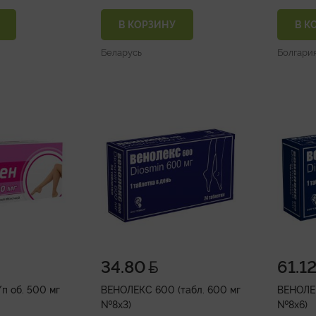
В КОРЗИНУ
В К
Беларусь
Болгари
34.80
61.1
п об. 500 мг
ВЕНОЛЕКС 600 (табл. 600 мг
ВЕНОЛЕК
№8х3)
№8х6)