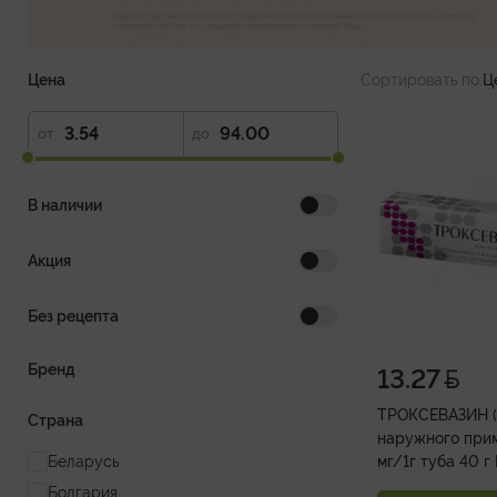
Цена
Сортировать по:
Ц
от
до
В наличии
Акция
Без рецепта
Бренд
13.27
ТРОКСЕВАЗИН (
Страна
наружного при
Беларусь
мг/1г туба 40 г
Болгария