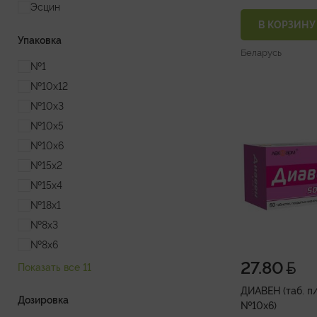
Эсцин
В КОРЗИНУ
Упаковка
Беларусь
№1
№10х12
№10х3
№10х5
№10х6
№15х2
№15х4
№18х1
№8х3
№8х6
27.80
Показать все 11
ДИАВЕН (таб. п/
Дозировка
№10х6)