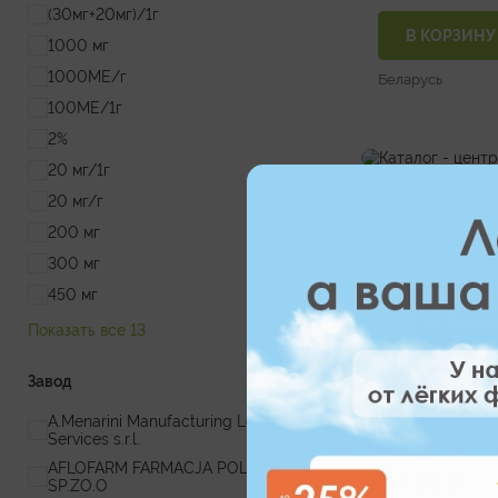
(30мг+20мг)/1г
В КОРЗИНУ
1000 мг
1000МЕ/г
Беларусь
100МЕ/1г
2%
20 мг/1г
20 мг/г
200 мг
300 мг
450 мг
Показать все 13
Завод
A.Menarini Manufacturing Logistics and
Services s.r.l.
AFLOFARM FARMACJA POLSKA
84.51
SP.ZO.O