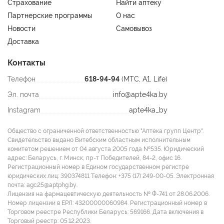
Страхование
Найти аптеку
Партнерские программы
О нас
Новости
Самовывоз
Доставка
Контакты
Телефон
618-94-94
(МТС, A1, Life)
Эл. почта
info@apte4ka.by
Instagram
apte4ka_by
Общество с ограниченной ответственностью "Аптека групп Центр".
Свидетельство выдано Витебским областным исполнительным
комитетом решением от 04 августа 2005 года №535. Юридический
адрес: Беларусь, г. Минск, пр-т Победителей, 84-2, офис 16.
Регистрационный номер в Едином государственном регистре
юридических лиц: 390374811 Tелефон: +375 (17) 249-00-05. Электронная
почта: agc25@aptphg.by.
Лицензия на фармацевтическую деятельность № Ф-741 от 28.06.2006.
Номер лицензии в ЕРЛ: 43200000060984. Регистрационный номер в
Торговом реестре Республики Беларусь: 569166. Дата включения в
Торговый реестр: 05.12.2023.