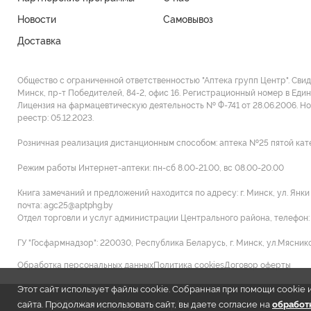
Новости
Самовывоз
Доставка
Общество с ограниченной ответственностью "Аптека групп Центр". Сви
Минск, пр-т Победителей, 84-2, офис 16. Регистрационный номер в Един
Лицензия на фармацевтическую деятельность № Ф-741 от 28.06.2006. Н
реестр: 05.12.2023.
Розничная реализация дистанционным способом: аптека №25 пятой категор
Режим работы Интернет-аптеки: пн-сб 8.00-21.00, вс 08.00-20.00
Книга замечаний и предложений находится по адресу: г. Минск, ул. Янк
почта: agc25@aptphg.by
Отдел торговли и услуг администрации Центрального района, телефон: +
ГУ "Госфармнадзор": 220030, Республика Беларусь, г. Минск, ул.Мясников
Обработка персональных данных
Политика cookies
Договор оферты
Этот сайт использует файлы cookie. Собранная при помощи cooki
2026 © ООО "Аптека групп Центр"
сайта. Продолжая использовать сайт, вы даете согласие на
обработк