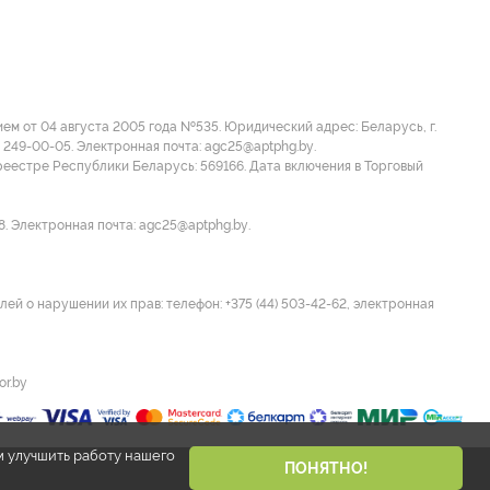
м от 04 августа 2005 года №535. Юридический адрес: Беларусь, г.
 249-00-05. Электронная почта: agc25@aptphg.by.
еестре Республики Беларусь: 569166. Дата включения в Торговый
8. Электронная почта: agc25@aptphg.by.
ей о нарушении их прав: телефон: +375 (44) 503-42-62, электронная
or.by
м улучшить работу нашего
ПОНЯТНО!
Разработано Narisuemvse.by