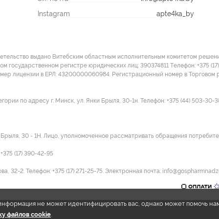
Instagram
apte4ka_by
детельство выдано Витебским областным исполнительным комитетом решение
ом государственном регистре юридических лиц: 390374811 Tелефон: +375 (17)
омер лицензии в ЕРЛ: 43200000060984. Регистрационный номер в Торговом р
ии по адресу г. Минск, ул. Янки Брыля, 30-1н. Телефон: +375 (44) 503-30-3
и Брыля, 30 - 1Н. Лицо, уполномоченное рассматривать обращения потребител
375 (17) 390-42-95
а, 32-2. Телефон: +375 (17) 271-25-75. Электронная почта: info@gospharmnadz
e информация не может идентифицировать вас, однако может помочь на
у файлов cookie
.