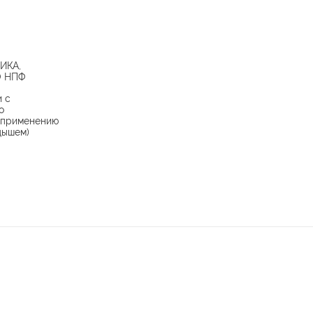
ИКА,
 НПФ
и с
о
 применению
дышем)