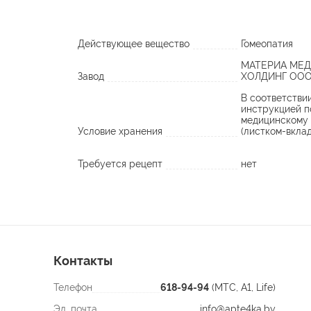
Действующее вещество
Гомеопатия
МАТЕРИА МЕД
Завод
ХОЛДИНГ ООО
В соответстви
инструкцией п
медицинскому
Условие хранения
(листком-вкла
Требуется рецепт
нет
Контакты
Телефон
618-94-94
(МТС, A1, Life)
Эл. почта
info@apte4ka.by