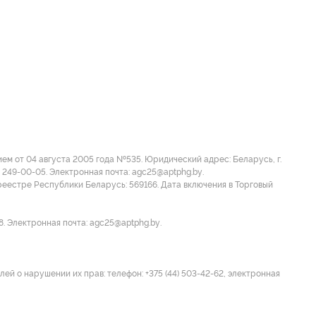
м от 04 августа 2005 года №535. Юридический адрес: Беларусь, г.
 249-00-05. Электронная почта: agc25@aptphg.by.
еестре Республики Беларусь: 569166. Дата включения в Торговый
8. Электронная почта: agc25@aptphg.by.
ей о нарушении их прав: телефон: +375 (44) 503-42-62, электронная