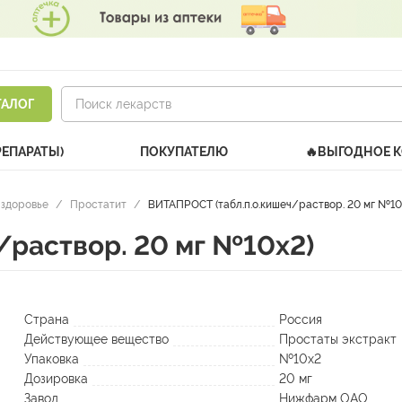
ТАЛОГ
РЕПАРАТЫ)
ПОКУПАТЕЛЮ
🔥ВЫГОДНОЕ 
здоровье
/
Простатит
/
ВИТАПРОСТ (табл.п.о.кишеч/раствор. 20 мг №10
/раствор. 20 мг №10х2)
Страна
Россия
Действующее вещество
Простаты экстракт
Упаковка
№10х2
Дозировка
20 мг
Завод
Нижфарм ОАО