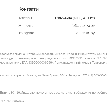
Контакты
Телефон
618-94-94
(МТС, A1, Life)
Эл. почта
info@apte4ka.by
Instagram
apte4ka_by
детельство выдано Витебским областным исполнительным комитетом решение
ом государственном регистре юридических лиц: 390374811 Tелефон: +375 (17)
омер лицензии в ЕРЛ: 43200000060984. Регистрационный номер в Торговом р
ии по адресу г. Минск, ул. Янки Брыля, 30-1н. Телефон: +375 (44) 503-30-3
и Брыля, 30 - 1Н. Лицо, уполномоченное рассматривать обращения потребител
375 (17) 390-42-95