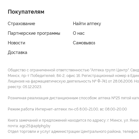
Покупателям
Страхование
Найти аптеку
Партнерские программы
О нас
Новости
Самовывоз
Доставка
Общество с ограниченной ответственностью "Аптека групп Центр". Сви
Минск, пр-т Победителей, 84-2, офис 16. Регистрационный номер в Един
Лицензия на фармацевтическую деятельность № Ф-741 от 28.06.2006. Н
реестр: 05.12.2023.
Розничная реализация дистанционным способом: аптека №25 пятой категор
Режим работы Интернет-аптеки: пн-сб 8.00-21.00, вс 08.00-20.00
Книга замечаний и предложений находится по адресу: г. Минск, ул. Янк
почта: agc25@aptphg.by
Отдел торговли и услуг администрации Центрального района, телефон: +