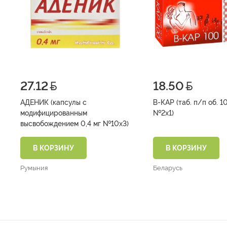
27.12
18.50
АДЕНИК (капсулы с
В-КАР (таб. п/п об. 1
модифицированным
№2х1)
высвобождением 0,4 мг №10х3)
В КОРЗИНУ
В КОРЗИНУ
Румыния
Беларусь