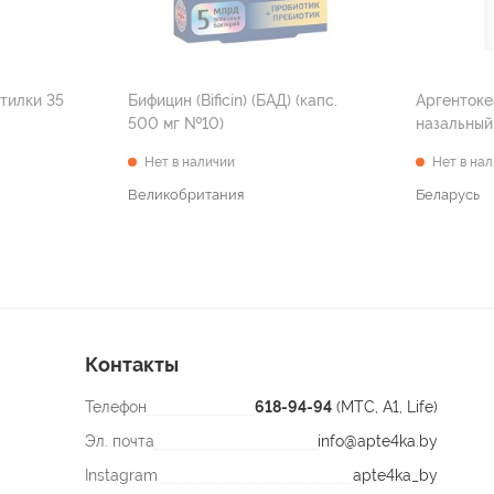
тилки 35
Бифицин (Bificin) (БАД) (капс.
Аргентоке
500 мг №10)
Нет в наличии
Нет в на
Великобритания
Беларусь
Контакты
Телефон
618-94-94
(МТС, A1, Life)
Эл. почта
info@apte4ka.by
Instagram
apte4ka_by