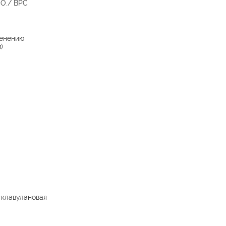
O./ BPC
енению
)
клавулановая