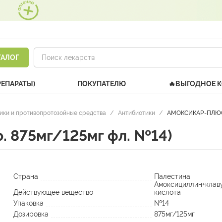
ТАЛОГ
РЕПАРАТЫ)
ПОКУПАТЕЛЮ
🔥ВЫГОДНОЕ 
ики и противопротозойные средства
/
Антибиотики
/
АМОКСИКАР-ПЛЮС (т
 875мг/125мг фл. №14)
Страна
Палестина
Амоксициллин+клав
Действующее вещество
кислота
Упаковка
№14
Дозировка
875мг/125мг