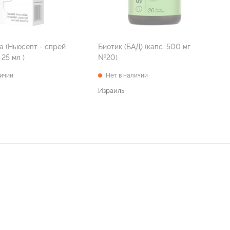
а (Ньюсепт - спрей
Биотик (БАД) (капс. 500 мг
назальный 25 мл )
№20)
личии
Нет в наличии
Израиль