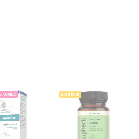
В КОМБО
В ОТПУСК