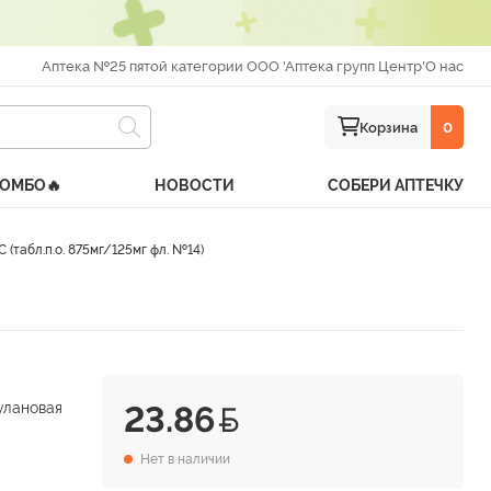
Аптека №25 пятой категории ООО 'Аптека групп Центр'
О нас
Корзина
0
КОМБО🔥
НОВОСТИ
СОБЕРИ АПТЕЧКУ
абл.п.о. 875мг/125мг фл. №14)
улановая
23.86
Нет в наличии