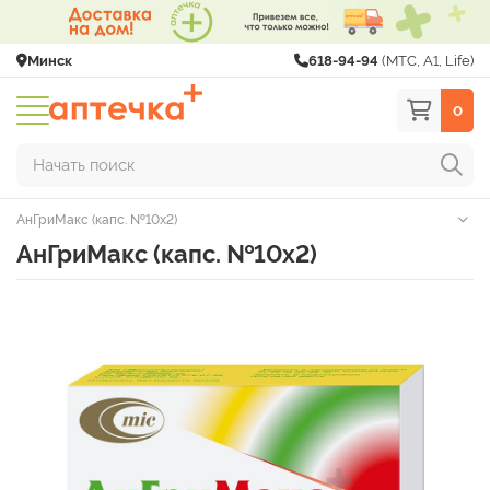
Минск
618-94-94
(МТС, A1, Life)
0
Начать поиск
АнГриМакс (капс. №10х2)
АнГриМакс (капс. №10х2)