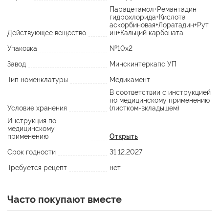
Парацетамол+Ремантадин
гидрохлорида+Кислота
аскорбиновая+Лоратадин+Рут
Действующее вещество
ин+Кальций карбоната
Упаковка
№10х2
Завод
Минскинтеркапс УП
Тип номенклатуры
Медикамент
В соответствии с инструкцией
по медицинскому применению
Условие хранения
(листком-вкладышем)
Инструкция по
медицинскому
применению
Открыть
Срок годности
31.12.2027
Требуется рецепт
нет
Часто покупают вместе