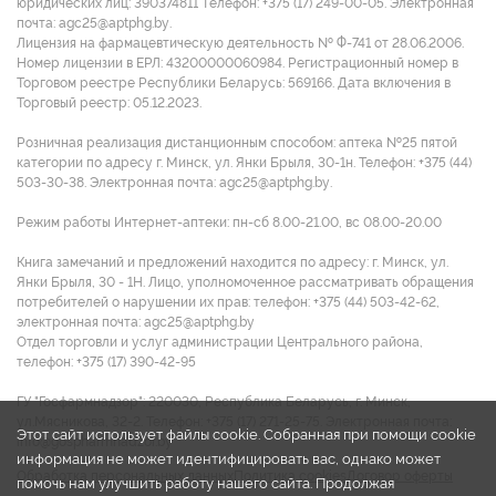
юридических лиц: 390374811 Tелефон: +375 (17) 249-00-05. Электронная
почта: agc25@aptphg.by.
Лицензия на фармацевтическую деятельность № Ф-741 от 28.06.2006.
Номер лицензии в ЕРЛ: 43200000060984. Регистрационный номер в
Торговом реестре Республики Беларусь: 569166. Дата включения в
Торговый реестр: 05.12.2023.
Розничная реализация дистанционным способом: аптека №25 пятой
категории по адресу г. Минск, ул. Янки Брыля, 30-1н. Телефон: +375 (44)
503-30-38. Электронная почта: agc25@aptphg.by.
Режим работы Интернет-аптеки: пн-сб 8.00-21.00, вс 08.00-20.00
Книга замечаний и предложений находится по адресу: г. Минск, ул.
Янки Брыля, 30 - 1Н. Лицо, уполномоченное рассматривать обращения
потребителей о нарушении их прав: телефон: +375 (44) 503-42-62,
электронная почта: agc25@aptphg.by
Отдел торговли и услуг администрации Центрального района,
телефон: +375 (17) 390-42-95
ГУ "Госфармнадзор": 220030, Республика Беларусь, г. Минск,
ул.Мясникова, 32-2. Телефон: +375 (17) 271-25-75. Электронная почта:
Этот сайт использует файлы cookie. Собранная при помощи cookie
info@gospharmnadzor.by
информация не может идентифицировать вас, однако может
Обработка персональных данных
Политика cookies
Договор оферты
помочь нам улучшить работу нашего сайта. Продолжая