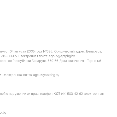
м от 04 августа 2005 года №535. Юридический адрес: Беларусь, г.
 249-00-05. Электронная почта: agc25@aptphg.by.
еестре Республики Беларусь: 569166. Дата включения в Торговый
8. Электронная почта: agc25@aptphg.by.
ей о нарушении их прав: телефон: +375 (44) 503-42-62, электронная
or.by