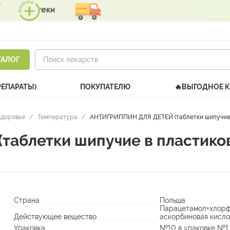
ТАЛОГ
РЕПАРАТЫ)
ПОКУПАТЕЛЮ
🔥ВЫГОДНОЕ 
здоровье
/
Температура
/
АНТИГРИППИН ДЛЯ ДЕТЕЙ (таблетки шипучие в
аблетки шипучие в пластиков
Страна
Польша
Парацетамол+хлорф
Действующее вещество
аскорбиновая кисло
Упаковка
№10 в упаковке №1