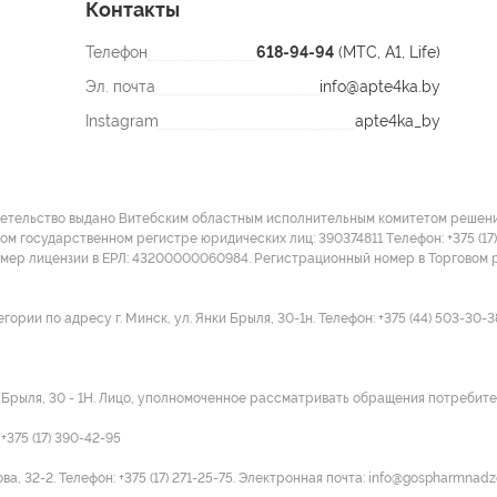
Контакты
Телефон
618-94-94
(МТС, A1, Life)
Эл. почта
info@apte4ka.by
Instagram
apte4ka_by
детельство выдано Витебским областным исполнительным комитетом решение
ом государственном регистре юридических лиц: 390374811 Tелефон: +375 (17)
омер лицензии в ЕРЛ: 43200000060984. Регистрационный номер в Торговом р
ии по адресу г. Минск, ул. Янки Брыля, 30-1н. Телефон: +375 (44) 503-30-3
и Брыля, 30 - 1Н. Лицо, уполномоченное рассматривать обращения потребител
375 (17) 390-42-95
а, 32-2. Телефон: +375 (17) 271-25-75. Электронная почта: info@gospharmnadz