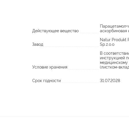
Парацетамол+
Действующее вещество
аскорбиновая 
Natur Produkt
Завод
Sp.z.o.o
В соответстви
инструкцией п
медицинскому
Условие хранения
(листком-вкла
Срок годности
31.07.2028