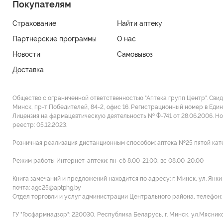
Покупателям
Страхование
Найти аптеку
Партнерские программы
О нас
Новости
Самовывоз
Доставка
Общество с ограниченной ответственностью "Аптека групп Центр". Сви
Минск, пр-т Победителей, 84-2, офис 16. Регистрационный номер в Един
Лицензия на фармацевтическую деятельность № Ф-741 от 28.06.2006. Н
реестр: 05.12.2023.
Розничная реализация дистанционным способом: аптека №25 пятой категор
Режим работы Интернет-аптеки: пн-сб 8.00-21.00, вс 08.00-20.00
Книга замечаний и предложений находится по адресу: г. Минск, ул. Янк
почта: agc25@aptphg.by
Отдел торговли и услуг администрации Центрального района, телефон: +
ГУ "Госфармнадзор": 220030, Республика Беларусь, г. Минск, ул.Мясников