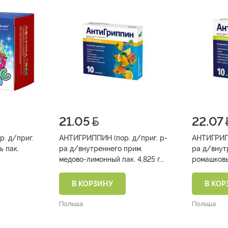
21.05
22.07
. д/приг.
АНТИГРИППИН (пор. д/приг. р-
АНТИГРИПП
к.
ра д/внутреннего прим.
ра д/внут
медово-лимонный пак. 4,825 г
№10)
В КОРЗИНУ
В КОР
Польша
Польша