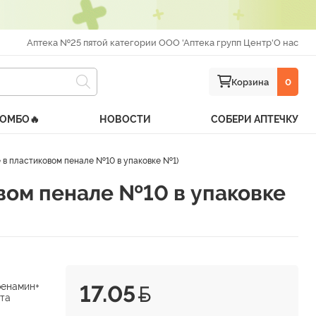
Аптека №25 пятой категории ООО 'Аптека групп Центр'
О нас
Корзина
0
КОМБО🔥
НОВОСТИ
СОБЕРИ АПТЕЧКУ
 пластиковом пенале №10 в упаковке №1)
ом пенале №10 в упаковке
енамин+
17.05
та