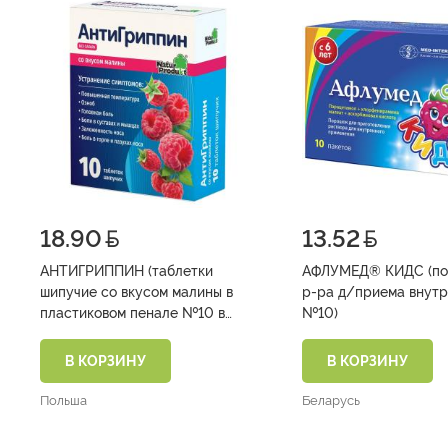
18.90
13.52
АНТИГРИППИН (таблетки
АФЛУМЕД® КИДС (пор
шипучие со вкусом малины в
р-ра д/приема внутрь па
пластиковом пенале №10 в
№10)
упаковке №1)
В КОРЗИНУ
В КОРЗИНУ
Польша
Беларусь