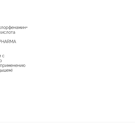
хлорфенамин+
кислота
 PHARMA
и с
о
 применению
дышем)