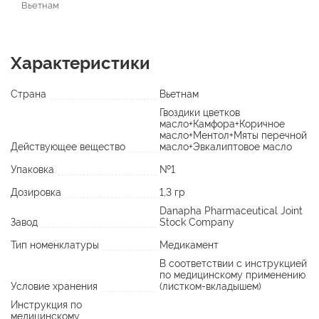
Вьетнам
Характеристики
Страна
Вьетнам
Гвоздики цветков
масло+Камфора+Коричное
масло+Ментол+Мяты перечной
Действующее вещество
масло+Эвкалиптовое масло
Упаковка
№1
Дозировка
1,3 гр
Danapha Pharmaceutical Joint
Завод
Stock Company
Тип номенклатуры
Медикамент
В соответствии с инструкцией
по медицинскому применению
Условие хранения
(листком-вкладышем)
Инструкция по
медицинскому