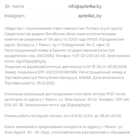
Эл. почта
info@apte4ka.by
Instagram
apte4ka_by
Общество с ограниченной ответственностью "Аптека групп Центр".
Свидетельство выдано Витебским областным исполнительным
комитетом решением от 04 августа 2005 года №535. Юридический
адрес: Беларусь, г. Минск, пр-т Победителей, 84-2, офис 16.
Регистрационный номер в Едином государственном регистре
юридических лиц: 390374811 Tелефон: +375 (17) 249-00-05. Электронная
почта: agc25@aptphg.by.
Лицензия на фармацевтическую деятельность № Ф-741 от 28.06.2006.
Номер лицензии в ЕРЛ: 43200000060984. Регистрационный номер в
Торговом реестре Республики Беларусь: 569166. Дата включения в
Торговый реестр: 05.12.2023.
Розничная реализация дистанционным способом: аптека №25 пятой
категории по адресу г. Минск, ул. Янки Брыля, 30-1н. Телефон: +375 (44)
503-30-38. Электронная почта: agc25@aptphg.by.
Режим работы Интернет-аптеки: пн-сб 8.00-21.00, вс 08.00-20.00
Книга замечаний и предложений находится по адресу: г. Минск, ул.
Янки Брыля, 30 - 1Н. Лицо, уполномоченное рассматривать обращения