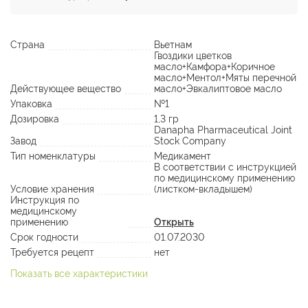
Страна
Вьетнам
Гвоздики цветков
масло+Камфора+Коричное
масло+Ментол+Мяты перечной
Действующее вещество
масло+Эвкалиптовое масло
Упаковка
№1
Дозировка
1,3 гр
Danapha Pharmaceutical Joint
Завод
Stock Company
Тип номенклатуры
Медикамент
В соответствии с инструкцией
по медицинскому применению
Условие хранения
(листком-вкладышем)
Инструкция по
медицинскому
применению
Открыть
Срок годности
01.07.2030
Требуется рецепт
нет
Показать все характеристики