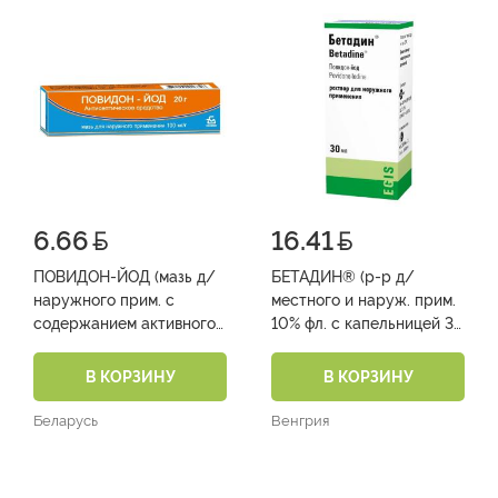
6.66
16.41
ПОВИДОН-ЙОД (мазь д/
БЕТАДИН® (р-р д/
наружного прим. с
местного и наруж. прим.
содержанием активного
10% фл. с капельницей 30
йода 10 мг/1 г туба 20 г
мл №1)
№1)
В КОРЗИНУ
В КОРЗИНУ
Беларусь
Венгрия