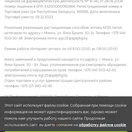
Лицензия на фармацевтическую деятельность № Ф-741 от 28.06.2006.
Номер лицензии в ЕРЛ: 43200000060984. Регистрационный номер в
Торговом реестре Республики Беларусь: 569166. Дата включения в
Торговый реестр: 05.12.2023.
Розничная реализация дистанционным способом: аптека №25 пятой
категории по адресу г. Минск, ул. Янки Брыля, 30-1н. Телефон: +375 (44)
503-30-38. Электронная почта: agc25@aptphg.by.
Режим работы Интернет-аптеки: пн-сб 8.00-21.00, вс 08.00-20.00
Книга замечаний и предложений находится по адресу: г. Минск, ул.
Янки Брыля, 30 - 1Н. Лицо, уполномоченное рассматривать обращения
потребителей о нарушении их прав: телефон: +375 (44) 503-42-62,
электронная почта: agc25@aptphg.by
Отдел торговли и услуг администрации Центрального района,
телефон: +375 (17) 390-42-95
ГУ "Госфармнадзор": 220030, Республика Беларусь, г. Минск,
ул.Мясникова, 32-2. Телефон: +375 (17) 271-25-75. Электронная почта:
Этот сайт использует файлы cookie. Собранная при помощи cookie
info@gospharmnadzor.by
информация не может идентифицировать вас, однако может
Обработка персональных данных
Политика cookies
Договор оферты
помочь нам улучшить работу нашего сайта. Продолжая
использовать сайт, вы даете согласие на
обработку файлов cookie
.