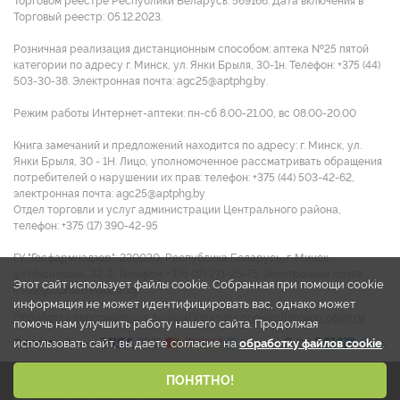
Торговом реестре Республики Беларусь: 569166. Дата включения в
Торговый реестр: 05.12.2023.
Розничная реализация дистанционным способом: аптека №25 пятой
категории по адресу г. Минск, ул. Янки Брыля, 30-1н. Телефон: +375 (44)
503-30-38. Электронная почта: agc25@aptphg.by.
Режим работы Интернет-аптеки: пн-сб 8.00-21.00, вс 08.00-20.00
Книга замечаний и предложений находится по адресу: г. Минск, ул.
Янки Брыля, 30 - 1Н. Лицо, уполномоченное рассматривать обращения
потребителей о нарушении их прав: телефон: +375 (44) 503-42-62,
электронная почта: agc25@aptphg.by
Отдел торговли и услуг администрации Центрального района,
телефон: +375 (17) 390-42-95
ГУ "Госфармнадзор": 220030, Республика Беларусь, г. Минск,
ул.Мясникова, 32-2. Телефон: +375 (17) 271-25-75. Электронная почта:
Этот сайт использует файлы cookie. Собранная при помощи cookie
info@gospharmnadzor.by
информация не может идентифицировать вас, однако может
Обработка персональных данных
Политика cookies
Договор оферты
помочь нам улучшить работу нашего сайта. Продолжая
использовать сайт, вы даете согласие на
обработку файлов cookie
.
2026 © ООО "Аптека групп Центр"
ПОНЯТНО!
Разработано Narisuemvse.by