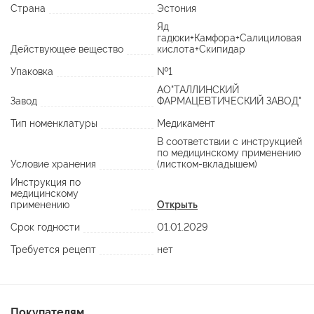
Страна
Эстония
Яд
гадюки+Камфора+Салициловая
Действующее вещество
кислота+Скипидар
Упаковка
№1
АО"ТАЛЛИНСКИЙ
Завод
ФАРМАЦЕВТИЧЕСКИЙ ЗАВОД"
Тип номенклатуры
Медикамент
В соответствии с инструкцией
по медицинскому применению
Условие хранения
(листком-вкладышем)
Инструкция по
медицинскому
применению
Открыть
Срок годности
01.01.2029
Требуется рецепт
нет
Покупателям