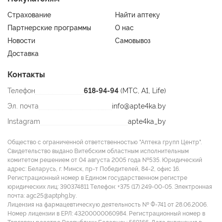
Страхование
Найти аптеку
Партнерские программы
О нас
Новости
Самовывоз
Доставка
Контакты
Телефон
618-94-94
(МТС, A1, Life)
Эл. почта
info@apte4ka.by
Instagram
apte4ka_by
Общество с ограниченной ответственностью "Аптека групп Центр".
Свидетельство выдано Витебским областным исполнительным
комитетом решением от 04 августа 2005 года №535. Юридический
адрес: Беларусь, г. Минск, пр-т Победителей, 84-2, офис 16.
Регистрационный номер в Едином государственном регистре
юридических лиц: 390374811 Tелефон: +375 (17) 249-00-05. Электронная
почта: agc25@aptphg.by.
Лицензия на фармацевтическую деятельность № Ф-741 от 28.06.2006.
Номер лицензии в ЕРЛ: 43200000060984. Регистрационный номер в