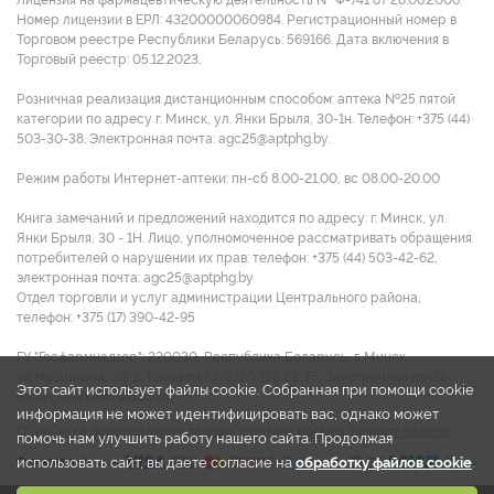
Номер лицензии в ЕРЛ: 43200000060984. Регистрационный номер в
Торговом реестре Республики Беларусь: 569166. Дата включения в
Торговый реестр: 05.12.2023.
Розничная реализация дистанционным способом: аптека №25 пятой
категории по адресу г. Минск, ул. Янки Брыля, 30-1н. Телефон: +375 (44)
503-30-38. Электронная почта: agc25@aptphg.by.
Режим работы Интернет-аптеки: пн-сб 8.00-21.00, вс 08.00-20.00
Книга замечаний и предложений находится по адресу: г. Минск, ул.
Янки Брыля, 30 - 1Н. Лицо, уполномоченное рассматривать обращения
потребителей о нарушении их прав: телефон: +375 (44) 503-42-62,
электронная почта: agc25@aptphg.by
Отдел торговли и услуг администрации Центрального района,
телефон: +375 (17) 390-42-95
ГУ "Госфармнадзор": 220030, Республика Беларусь, г. Минск,
ул.Мясникова, 32-2. Телефон: +375 (17) 271-25-75. Электронная почта:
Этот сайт использует файлы cookie. Собранная при помощи cookie
info@gospharmnadzor.by
информация не может идентифицировать вас, однако может
Обработка персональных данных
Политика cookies
Договор оферты
помочь нам улучшить работу нашего сайта. Продолжая
использовать сайт, вы даете согласие на
обработку файлов cookie
.