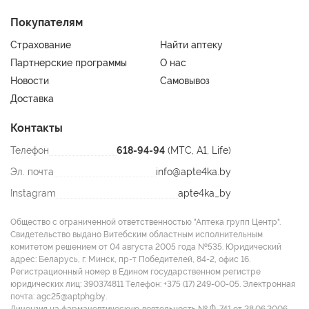
Покупателям
Страхование
Найти аптеку
Партнерские программы
О нас
Новости
Самовывоз
Доставка
Контакты
Телефон
618-94-94
(МТС, A1, Life)
Эл. почта
info@apte4ka.by
Instagram
apte4ka_by
Общество с ограниченной ответственностью "Аптека групп Центр".
Свидетельство выдано Витебским областным исполнительным
комитетом решением от 04 августа 2005 года №535. Юридический
адрес: Беларусь, г. Минск, пр-т Победителей, 84-2, офис 16.
Регистрационный номер в Едином государственном регистре
юридических лиц: 390374811 Tелефон: +375 (17) 249-00-05. Электронная
почта: agc25@aptphg.by.
Лицензия на фармацевтическую деятельность № Ф-741 от 28.06.2006.