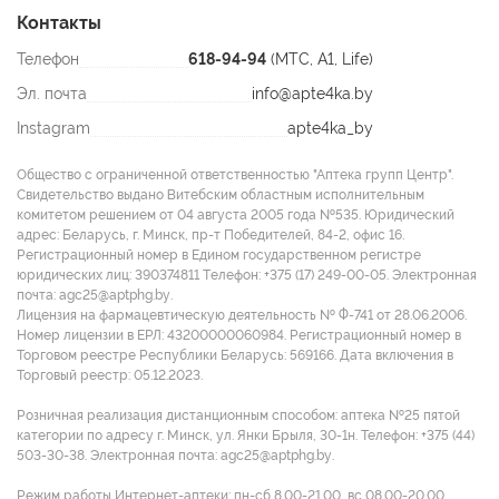
Контакты
Телефон
618-94-94
(МТС, A1, Life)
Эл. почта
info@apte4ka.by
Instagram
apte4ka_by
Общество с ограниченной ответственностью "Аптека групп Центр".
Свидетельство выдано Витебским областным исполнительным
комитетом решением от 04 августа 2005 года №535. Юридический
адрес: Беларусь, г. Минск, пр-т Победителей, 84-2, офис 16.
Регистрационный номер в Едином государственном регистре
юридических лиц: 390374811 Tелефон: +375 (17) 249-00-05. Электронная
почта: agc25@aptphg.by.
Лицензия на фармацевтическую деятельность № Ф-741 от 28.06.2006.
Номер лицензии в ЕРЛ: 43200000060984. Регистрационный номер в
Торговом реестре Республики Беларусь: 569166. Дата включения в
Торговый реестр: 05.12.2023.
Розничная реализация дистанционным способом: аптека №25 пятой
категории по адресу г. Минск, ул. Янки Брыля, 30-1н. Телефон: +375 (44)
503-30-38. Электронная почта: agc25@aptphg.by.
Режим работы Интернет-аптеки: пн-сб 8.00-21.00, вс 08.00-20.00