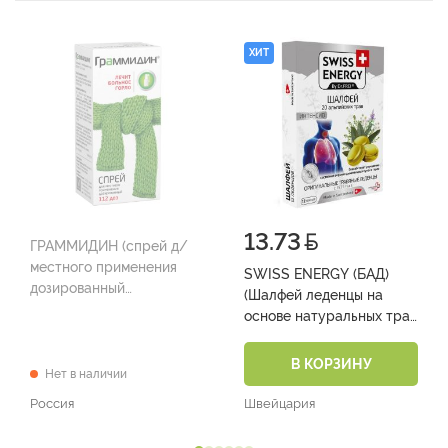
ХИТ
13.73
ГРАММИДИН (спрей д/
местного применения
SWISS ENERGY (БАД)
дозированный
(Шалфей леденцы на
(0,06мг+0,1мг)/доза фл.
основе натуральных трав
112 доз №1)
№12)
В КОРЗИНУ
Нет в наличии
Россия
Швейцария