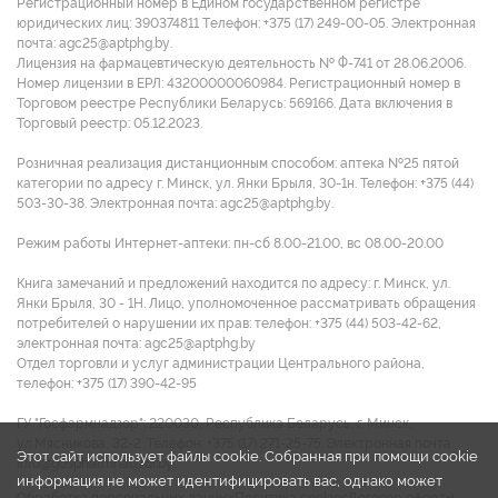
Регистрационный номер в Едином государственном регистре
юридических лиц: 390374811 Tелефон: +375 (17) 249-00-05. Электронная
почта: agc25@aptphg.by.
Лицензия на фармацевтическую деятельность № Ф-741 от 28.06.2006.
Номер лицензии в ЕРЛ: 43200000060984. Регистрационный номер в
Торговом реестре Республики Беларусь: 569166. Дата включения в
Торговый реестр: 05.12.2023.
Розничная реализация дистанционным способом: аптека №25 пятой
категории по адресу г. Минск, ул. Янки Брыля, 30-1н. Телефон: +375 (44)
503-30-38. Электронная почта: agc25@aptphg.by.
Режим работы Интернет-аптеки: пн-сб 8.00-21.00, вс 08.00-20.00
Книга замечаний и предложений находится по адресу: г. Минск, ул.
Янки Брыля, 30 - 1Н. Лицо, уполномоченное рассматривать обращения
потребителей о нарушении их прав: телефон: +375 (44) 503-42-62,
электронная почта: agc25@aptphg.by
Отдел торговли и услуг администрации Центрального района,
телефон: +375 (17) 390-42-95
ГУ "Госфармнадзор": 220030, Республика Беларусь, г. Минск,
ул.Мясникова, 32-2. Телефон: +375 (17) 271-25-75. Электронная почта:
Этот сайт использует файлы cookie. Собранная при помощи cookie
info@gospharmnadzor.by
информация не может идентифицировать вас, однако может
Обработка персональных данных
Политика cookies
Договор оферты