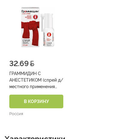
32.69
ГРАММИДИН С
АНЕСТЕТИКОМ (спрей д/
местного применения
дозированный
(0,06мг+0,15мг+0,1мг)/
В КОРЗИНУ
доза фл. 112 доз №1)
Россия
Характеристики