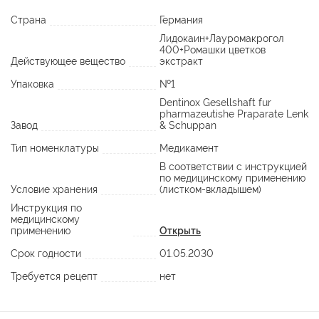
Страна
Германия
Лидокаин+Лауромакрогол
400+Ромашки цветков
Действующее вещество
экстракт
Упаковка
№1
Dentinox Gesellshaft fur
pharmazeutishe Praparate Lenk
Завод
& Schuppan
Тип номенклатуры
Медикамент
В соответствии с инструкцией
по медицинскому применению
Условие хранения
(листком-вкладышем)
Инструкция по
медицинскому
применению
Открыть
Срок годности
01.05.2030
Требуется рецепт
нет