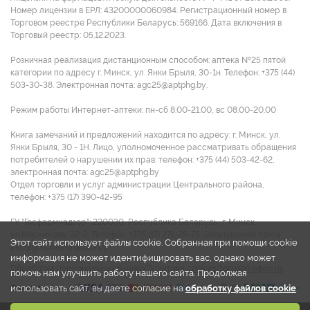
Номер лицензии в ЕРЛ: 43200000060984. Регистрационный номер в
Торговом реестре Республики Беларусь: 569166. Дата включения в
Торговый реестр: 05.12.2023.
Розничная реализация дистанционным способом: аптека №25 пятой
категории по адресу г. Минск, ул. Янки Брыля, 30-1н. Телефон: +375 (44)
503-30-38. Электронная почта: agc25@aptphg.by.
Режим работы Интернет-аптеки: пн-сб 8.00-21.00, вс 08.00-20.00
Книга замечаний и предложений находится по адресу: г. Минск, ул.
Янки Брыля, 30 - 1Н. Лицо, уполномоченное рассматривать обращения
потребителей о нарушении их прав: телефон: +375 (44) 503-42-62,
электронная почта: agc25@aptphg.by
Отдел торговли и услуг администрации Центрального района,
телефон: +375 (17) 390-42-95
ГУ "Госфармнадзор": 220030, Республика Беларусь, г. Минск,
ул.Мясникова, 32-2. Телефон: +375 (17) 271-25-75. Электронная почта:
Этот сайт использует файлы cookie. Собранная при помощи cookie
info@gospharmnadzor.by
информация не может идентифицировать вас, однако может
Обработка персональных данных
Политика cookies
Договор оферты
помочь нам улучшить работу нашего сайта. Продолжая
использовать сайт, вы даете согласие на
обработку файлов cookie
.