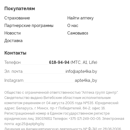
Покупателям
Страхование
Найти аптеку
Партнерские программы
О нас
Новости
Самовывоз
Доставка
Контакты
Телефон
618-94-94
(МТС, A1, Life)
Эл. почта
info@apte4ka.by
Instagram
apte4ka_by
Общество с ограниченной ответственностью "Аптека групп Центр".
Свидетельство выдано Витебским областным исполнительным
комитетом решением от 04 августа 2005 года №535. Юридический
адрес: Беларусь, г. Минск, пр-т Победителей, 84-2, офис 16.
Регистрационный номер в Едином государственном регистре
юридических лиц: 390374811 Tелефон: +375 (17) 249-00-05. Электронная
почта: agc25@aptphg.by.
Лицензия на фармацевтическую деятельность № Ф-741 от 28.06.2006.