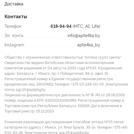
Доставка
Контакты
Телефон
618-94-94
(МТС, A1, Life)
Эл. почта
info@apte4ka.by
Instagram
apte4ka_by
Общество с ограниченной ответственностью "Аптека групп Центр".
Свидетельство выдано Витебским областным исполнительным
комитетом решением от 04 августа 2005 года №535. Юридический
адрес: Беларусь, г. Минск, пр-т Победителей, 84-2, офис 16.
Регистрационный номер в Едином государственном регистре
юридических лиц: 390374811 Tелефон: +375 (17) 249-00-05. Электронная
почта: agc25@aptphg.by.
Лицензия на фармацевтическую деятельность № Ф-741 от 28.06.2006.
Номер лицензии в ЕРЛ: 43200000060984. Регистрационный номер в
Торговом реестре Республики Беларусь: 569166. Дата включения в
Торговый реестр: 05.12.2023.
Розничная реализация дистанционным способом: аптека №25 пятой
категории по адресу г. Минск, ул. Янки Брыля, 30-1н. Телефон: +375 (44)
503-30-38. Электронная почта: agc25@aptphg.by.