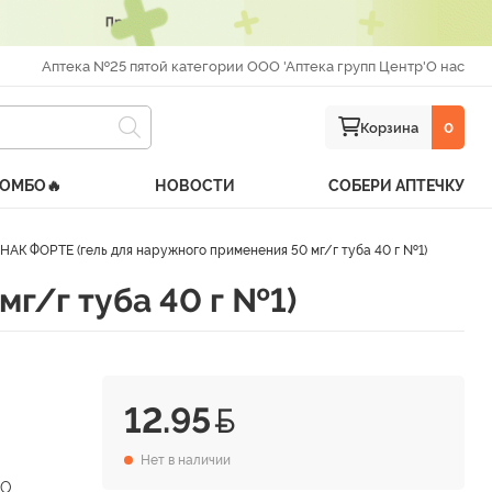
Аптека №25 пятой категории ООО 'Аптека групп Центр'
О нас
Корзина
0
КОМБО🔥
НОВОСТИ
СОБЕРИ АПТЕЧКУ
АК ФОРТЕ (гель для наружного применения 50 мг/г туба 40 г №1)
г/г туба 40 г №1)
12.95
Нет в наличии
ОО