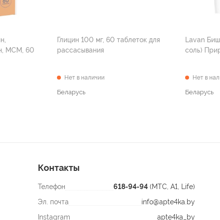
н,
Глицин 100 мг, 60 таблеток для
Lavan Биш
н, МСМ, 60
рассасывания
соль) При
Нет в наличии
Нет в на
Беларусь
Беларусь
Контакты
Телефон
618-94-94
(МТС, A1, Life)
Эл. почта
info@apte4ka.by
Instagram
apte4ka_by