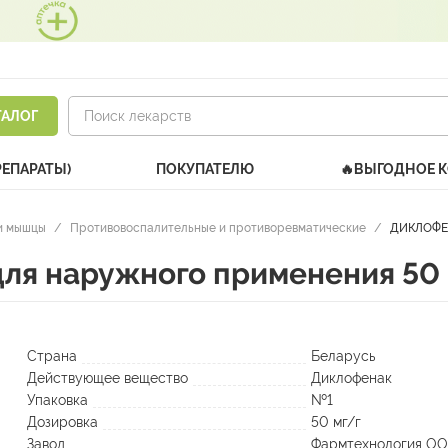
ТАЛОГ
РЕПАРАТЫ)
ПОКУПАТЕЛЮ
🔥ВЫГОДНОЕ 
и мышцы
/
Противовоспалительные и противоревматические
/
ДИКЛОФЕН
я наружного применения 50 м
Страна
Беларусь
Действующее вещество
Диклофенак
Упаковка
№1
Дозировка
50 мг/г
Завод
Фармтехнология О