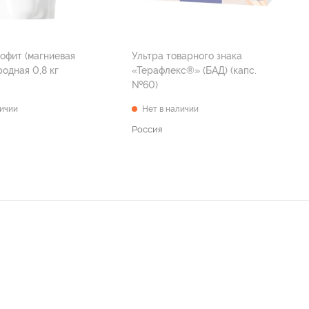
офит (магниевая
Ультра товарного знака
родная 0,8 кг
«Терафлекс®» (БАД) (капс.
№60)
личии
Нет в наличии
Россия