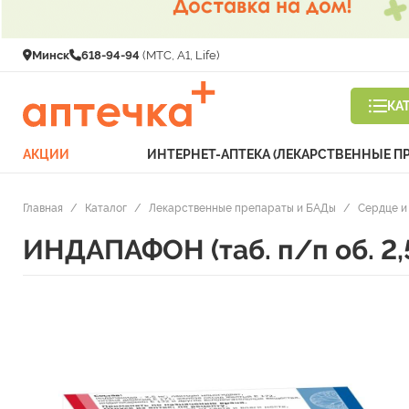
Минск
618-94-94
(МТС, A1, Life)
КА
АКЦИИ
ИНТЕРНЕТ-АПТЕКА (ЛЕКАРСТВЕННЫЕ П
Главная
/
Каталог
/
Лекарственные препараты и БАДы
/
Сердце и
ИНДАПАФОН (таб. п/п об. 2,