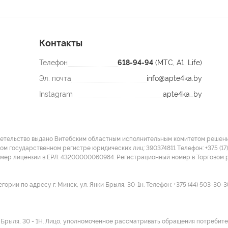
Контакты
Телефон
618-94-94
(МТС, A1, Life)
Эл. почта
info@apte4ka.by
Instagram
apte4ka_by
детельство выдано Витебским областным исполнительным комитетом решение
ом государственном регистре юридических лиц: 390374811 Tелефон: +375 (17)
омер лицензии в ЕРЛ: 43200000060984. Регистрационный номер в Торговом р
ии по адресу г. Минск, ул. Янки Брыля, 30-1н. Телефон: +375 (44) 503-30-3
и Брыля, 30 - 1Н. Лицо, уполномоченное рассматривать обращения потребител