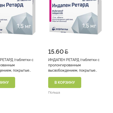
15.60
РЕТАРД (таблетки с
ИНДАПЕН РЕТАРД (таблетки с
рованным
пролонгированным
ением, покрытые
высвобождением, покрытые
 оболочкой 1,5 мг
пленочной оболочкой 1,5 мг
№15х4)
ЗИНУ
В КОРЗИНУ
Польша