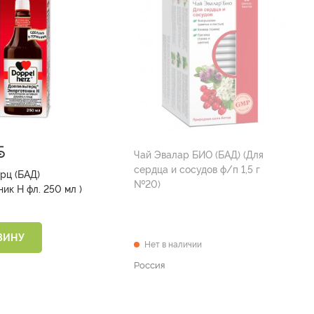
Чай Эвалар БИО (БАД) (Для
сердца и сосудов ф/п 1,5 г
рц (БАД)
№20)
(Энерготоник Н фл. 250 мл )
ЗИНУ
Нет в наличии
Россия