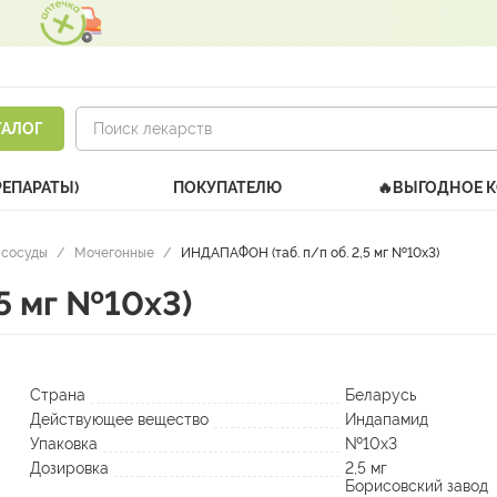
ТАЛОГ
РЕПАРАТЫ)
ПОКУПАТЕЛЮ
🔥ВЫГОДНОЕ 
 сосуды
/
Мочегонные
/
ИНДАПАФОН (таб. п/п об. 2,5 мг №10х3)
5 мг №10х3)
Страна
Беларусь
Действующее вещество
Индапамид
Упаковка
№10х3
Дозировка
2,5 мг
Борисовский завод