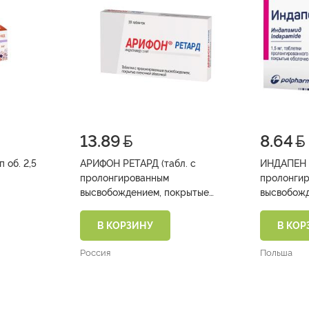
13.89
8.64
 об. 2,5
АРИФОН РЕТАРД (табл. с
ИНДАПЕН 
пролонгированным
пролонги
высвобождением, покрытые
высвобожд
пленочной оболочкой 1,5 мг
пленочной
№30)
№15х2)
В КОРЗИНУ
В КОР
Россия
Польша