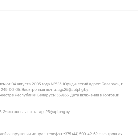
м от 04 августа 2005 года №535. Юридический адрес: Беларусь, г.
 249-00-05. Электронная почта: agc25@aptphg.by.
еестре Республики Беларусь: 569166. Дата включения в Торговый
8. Электронная почта: agc25@aptphg.by.
ей о нарушении их прав: телефон: +375 (44) 503-42-62, электронная