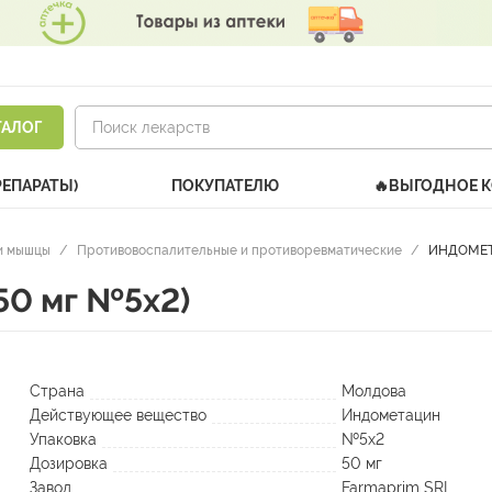
ТАЛОГ
РЕПАРАТЫ)
ПОКУПАТЕЛЮ
🔥ВЫГОДНОЕ 
и мышцы
/
Противовоспалительные и противоревматические
/
ИНДОМЕТА
50 мг №5х2)
Страна
Молдова
Действующее вещество
Индометацин
Упаковка
№5х2
Дозировка
50 мг
Завод
Farmaprim SRL