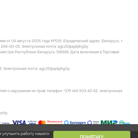
м от 04 августа 2005 года №535. Юридический адрес: Беларусь, г.
 249-00-05. Электронная почта: agc25@aptphg.by.
еестре Республики Беларусь: 569166. Дата включения в Торговый
8. Электронная почта: agc25@aptphg.by.
ей о нарушении их прав: телефон: +375 (44) 503-42-62, электронная
or.by
м улучшить работу нашего
ПОНЯТНО!