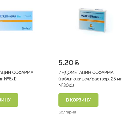
5.20
АЦИН СОФАРМА
ИНДОМЕТАЦИН СОФАРМА
(супп. 50 мг №6х1)
(табл.п.о.кишеч/раствор. 25 мг
№30х1)
ЗИНУ
В КОРЗИНУ
Болгария