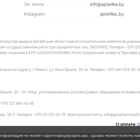
Эл. почта
info@apte4ka.by
Instagram
apte4ka_by
детельство выдано Витебским областным исполнительным комитетом решение
ом государственном регистре юридических лиц: 390374811 Tелефон: +375 (17)
омер лицензии в ЕРЛ: 43200000060984. Регистрационный номер в Торговом р
ии по адресу г. Минск, ул. Янки Брыля, 30-1н. Телефон: +375 (44) 503-30-3
и Брыля, 30 - 1Н. Лицо, уполномоченное рассматривать обращения потребител
375 (17) 390-42-95
а, 32-2. Телефон: +375 (17) 271-25-75. Электронная почта: info@gospharmnadz
e информация не может идентифицировать вас, однако может помочь на