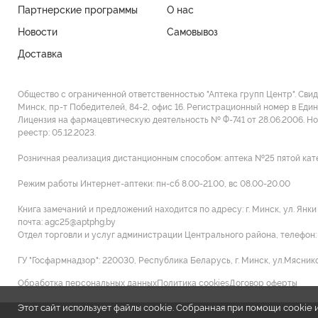
Партнерские программы
О нас
Новости
Самовывоз
Доставка
Общество с ограниченной ответственностью "Аптека групп Центр". Сви
Минск, пр-т Победителей, 84-2, офис 16. Регистрационный номер в Един
Лицензия на фармацевтическую деятельность № Ф-741 от 28.06.2006. Н
реестр: 05.12.2023.
Розничная реализация дистанционным способом: аптека №25 пятой категор
Режим работы Интернет-аптеки: пн-сб 8.00-21.00, вс 08.00-20.00
Книга замечаний и предложений находится по адресу: г. Минск, ул. Янк
почта: agc25@aptphg.by
Отдел торговли и услуг администрации Центрального района, телефон: +
ГУ "Госфармнадзор": 220030, Республика Беларусь, г. Минск, ул.Мясников
Обработка персональных данных
Политика cookies
Договор оферты
Этот сайт использует файлы cookie. Собранная при помощи cooki