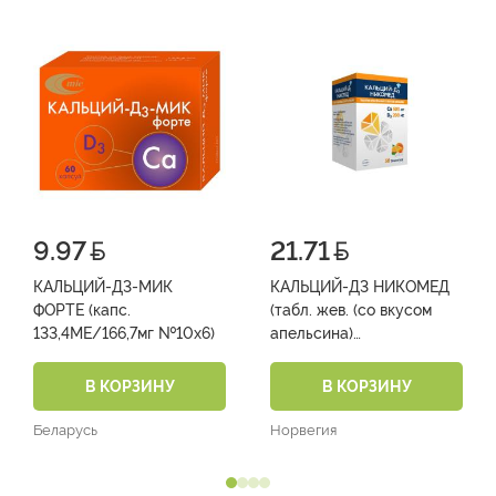
9.97
21.71
КАЛЬЦИЙ-Д3-МИК
КАЛЬЦИЙ-Д3 НИКОМЕД
ФОРТЕ (капс.
(табл. жев. (со вкусом
133,4МЕ/166,7мг №10х6)
апельсина)
500мг/200МЕ фл. №50)
В КОРЗИНУ
В КОРЗИНУ
Беларусь
Норвегия