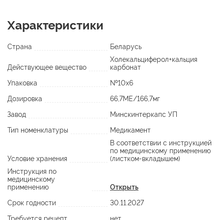
Характеристики
Страна
Беларусь
Холекальциферол+кальция
Действующее вещество
карбонат
Упаковка
№10х6
Дозировка
66,7МЕ/166,7мг
Завод
Минскинтеркапс УП
Тип номенклатуры
Медикамент
В соответствии с инструкцией
по медицинскому применению
Условие хранения
(листком-вкладышем)
Инструкция по
медицинскому
применению
Открыть
Срок годности
30.11.2027
Требуется рецепт
нет