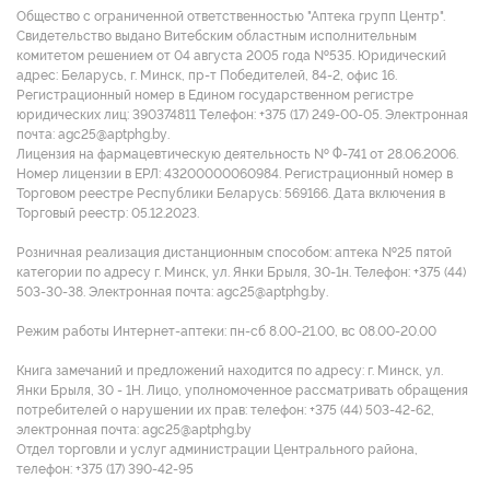
Общество с ограниченной ответственностью "Аптека групп Центр".
Свидетельство выдано Витебским областным исполнительным
комитетом решением от 04 августа 2005 года №535. Юридический
адрес: Беларусь, г. Минск, пр-т Победителей, 84-2, офис 16.
Регистрационный номер в Едином государственном регистре
юридических лиц: 390374811 Tелефон: +375 (17) 249-00-05. Электронная
почта: agc25@aptphg.by.
Лицензия на фармацевтическую деятельность № Ф-741 от 28.06.2006.
Номер лицензии в ЕРЛ: 43200000060984. Регистрационный номер в
Торговом реестре Республики Беларусь: 569166. Дата включения в
Торговый реестр: 05.12.2023.
Розничная реализация дистанционным способом: аптека №25 пятой
категории по адресу г. Минск, ул. Янки Брыля, 30-1н. Телефон: +375 (44)
503-30-38. Электронная почта: agc25@aptphg.by.
Режим работы Интернет-аптеки: пн-сб 8.00-21.00, вс 08.00-20.00
Книга замечаний и предложений находится по адресу: г. Минск, ул.
Янки Брыля, 30 - 1Н. Лицо, уполномоченное рассматривать обращения
потребителей о нарушении их прав: телефон: +375 (44) 503-42-62,
электронная почта: agc25@aptphg.by
Отдел торговли и услуг администрации Центрального района,
телефон: +375 (17) 390-42-95