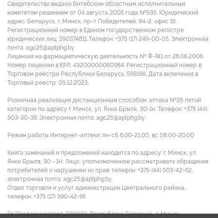
Свидетельство выдано Витебским областным исполнительным
комитетом решением от 04 августа 2005 года №535. Юридический
адрес: Беларусь, г. Минск, пр-т Победителей, 84-2, офис 16.
Регистрационный номер в Едином государственном регистре
юридических лиц: 390374811 Tелефон: +375 (17) 249-00-05. Электронная
почта: agc25@aptphg.by.
Лицензия на фармацевтическую деятельность № Ф-741 от 28.06.2006.
Номер лицензии в ЕРЛ: 43200000060984. Регистрационный номер в
Торговом реестре Республики Беларусь: 569166. Дата включения в
Торговый реестр: 05.12.2023.
Розничная реализация дистанционным способом: аптека №25 пятой
категории по адресу г. Минск, ул. Янки Брыля, 30-1н. Телефон: +375 (44)
503-30-38. Электронная почта: agc25@aptphg.by.
Режим работы Интернет-аптеки: пн-сб 8.00-21.00, вс 08.00-20.00
Книга замечаний и предложений находится по адресу: г. Минск, ул.
Янки Брыля, 30 - 1Н. Лицо, уполномоченное рассматривать обращения
потребителей о нарушении их прав: телефон: +375 (44) 503-42-62,
электронная почта: agc25@aptphg.by
Отдел торговли и услуг администрации Центрального района,
телефон: +375 (17) 390-42-95
ГУ "Госфармнадзор": 220030, Республика Беларусь, г. Минск,