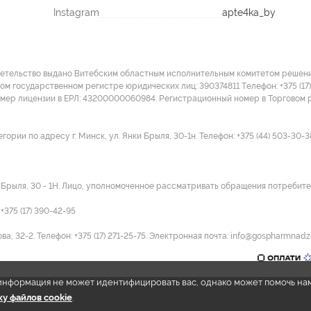
Instagram
apte4ka_by
детельство выдано Витебским областным исполнительным комитетом решение
ом государственном регистре юридических лиц: 390374811 Tелефон: +375 (17)
омер лицензии в ЕРЛ: 43200000060984. Регистрационный номер в Торговом р
ии по адресу г. Минск, ул. Янки Брыля, 30-1н. Телефон: +375 (44) 503-30-3
и Брыля, 30 - 1Н. Лицо, уполномоченное рассматривать обращения потребител
375 (17) 390-42-95
а, 32-2. Телефон: +375 (17) 271-25-75. Электронная почта: info@gospharmnadz
e информация не может идентифицировать вас, однако может помочь на
у файлов cookie
.