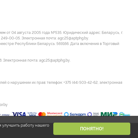
м от 04 августа 2005 года №535. Юридический адрес: Беларусь, г.
 249-00-05. Электронная почта: agc25@aptphg.by.
еестре Республики Беларусь: 569166. Дата включения в Торговый
8. Электронная почта: agc25@aptphg.by.
ей о нарушении их прав: телефон: +375 (44) 503-42-62, электронная
or.by
м улучшить работу нашего
ПОНЯТНО!
Разработано Narisuemvse.by