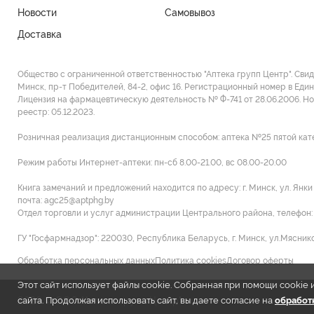
Новости
Самовывоз
Доставка
Общество с ограниченной ответственностью "Аптека групп Центр". Сви
Минск, пр-т Победителей, 84-2, офис 16. Регистрационный номер в Един
Лицензия на фармацевтическую деятельность № Ф-741 от 28.06.2006. Н
реестр: 05.12.2023.
Розничная реализация дистанционным способом: аптека №25 пятой категор
Режим работы Интернет-аптеки: пн-сб 8.00-21.00, вс 08.00-20.00
Книга замечаний и предложений находится по адресу: г. Минск, ул. Янк
почта: agc25@aptphg.by
Отдел торговли и услуг администрации Центрального района, телефон: +
ГУ "Госфармнадзор": 220030, Республика Беларусь, г. Минск, ул.Мясников
Обработка персональных данных
Политика cookies
Договор оферты
Этот сайт использует файлы cookie. Собранная при помощи cooki
2026 © ООО "Аптека групп Центр"
сайта. Продолжая использовать сайт, вы даете согласие на
обработк