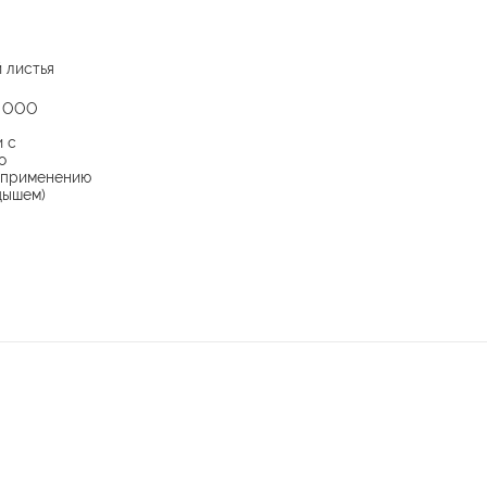
 листья
 ООО
и с
о
 применению
дышем)