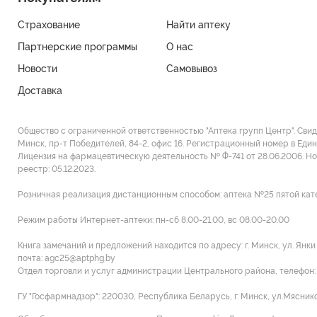
Страхование
Найти аптеку
Партнерские программы
О нас
Новости
Самовывоз
Доставка
Общество с ограниченной ответственностью "Аптека групп Центр". Сви
Минск, пр-т Победителей, 84-2, офис 16. Регистрационный номер в Един
Лицензия на фармацевтическую деятельность № Ф-741 от 28.06.2006. Н
реестр: 05.12.2023.
Розничная реализация дистанционным способом: аптека №25 пятой категор
Режим работы Интернет-аптеки: пн-сб 8.00-21.00, вс 08.00-20.00
Книга замечаний и предложений находится по адресу: г. Минск, ул. Янк
почта: agc25@aptphg.by
Отдел торговли и услуг администрации Центрального района, телефон: +
ГУ "Госфармнадзор": 220030, Республика Беларусь, г. Минск, ул.Мясников