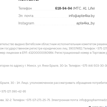
Телефон
618-94-94
(МТС, A1, Life)
Эл. почта
info@apte4ka.by
Instagram
apte4ka_by
детельство выдано Витебским областным исполнительным комитетом решение
ом государственном регистре юридических лиц: 390374811 Tелефон: +375 (17)
омер лицензии в ЕРЛ: 43200000060984. Регистрационный номер в Торговом р
ии по адресу г. Минск, ул. Янки Брыля, 30-1н. Телефон: +375 (44) 503-30-3
и Брыля, 30 - 1Н. Лицо, уполномоченное рассматривать обращения потребител
375 (17) 390-42-95
а, 32-2. Телефон: +375 (17) 271-25-75. Электронная почта: info@gospharmnadz