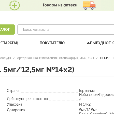
ТАЛОГ
РЕПАРАТЫ)
ПОКУПАТЕЛЮ
🔥ВЫГОДНОЕ 
 сосуды
/
Артериальная гипертензия, стенокардия, ИБС, ХСН
/
НЕБИЛЕТ 
 5мг/12,5мг №14х2)
Страна
Германия
Небиволол+Гидрохл
Действующее вещество
д
Упаковка
№14х2
Дозировка
5мг/12,5мг