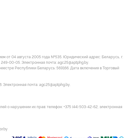
м от 04 августа 2005 года №535. Юридический адрес: Беларусь, г.
 249-00-05. Электронная почта: agc25@aptphg.by.
еестре Республики Беларусь: 569166. Дата включения в Торговый
8. Электронная почта: agc25@aptphg.by.
ей о нарушении их прав: телефон: +375 (44) 503-42-62, электронная
or.by