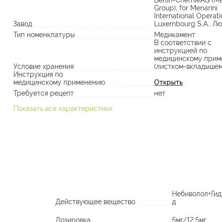
Berlin-ChemieAG (Me
Group), for Menarini
International Operat
Завод
Luxembourg S.A., Л
Тип номенклатуры
Медикамент
В соответствии с
инструкцией по
медицинскому прим
Условие хранения
(листком-вкладышем
Инструкция по
медицинскому применению
Открыть
Требуется рецепт
нет
Показать все характеристики
Небиволол+Гид
Действующее вещество
д
Дозировка
5мг/12,5мг