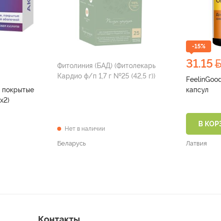
-15%
31.15
Фитолиния (БАД) (Фитолекарь
Кардио ф/п 1,7 г №25 (42,5 г))
FeelinGoo
 покрытые
капсул
г №30х2)
В КОР
Нет в наличии
Беларусь
Латвия
Контакты