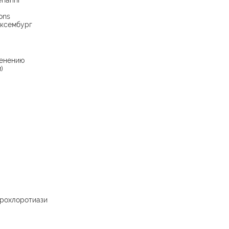
narini
ions
юксембург
енению
)
рохлоротиази