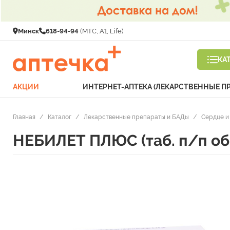
Минск
618-94-94
(МТС, A1, Life)
КА
АКЦИИ
ИНТЕРНЕТ-АПТЕКА (ЛЕКАРСТВЕННЫЕ П
Главная
/
Каталог
/
Лекарственные препараты и БАДы
/
Сердце и
НЕБИЛЕТ ПЛЮС (таб. п/п об.