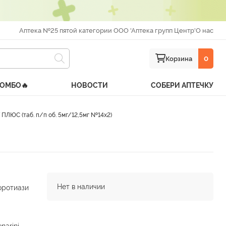
Аптека №25 пятой категории ООО 'Аптека групп Центр'
О нас
Корзина
0
КОМБО🔥
НОВОСТИ
СОБЕРИ АПТЕЧКУ
ПЛЮС (таб. п/п об. 5мг/12,5мг №14х2)
Нет в наличии
оротиази