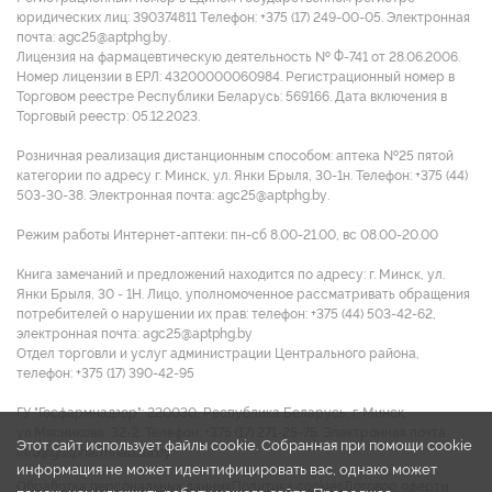
юридических лиц: 390374811 Tелефон: +375 (17) 249-00-05. Электронная
почта: agc25@aptphg.by.
Лицензия на фармацевтическую деятельность № Ф-741 от 28.06.2006.
Номер лицензии в ЕРЛ: 43200000060984. Регистрационный номер в
Торговом реестре Республики Беларусь: 569166. Дата включения в
Торговый реестр: 05.12.2023.
Розничная реализация дистанционным способом: аптека №25 пятой
категории по адресу г. Минск, ул. Янки Брыля, 30-1н. Телефон: +375 (44)
503-30-38. Электронная почта: agc25@aptphg.by.
Режим работы Интернет-аптеки: пн-сб 8.00-21.00, вс 08.00-20.00
Книга замечаний и предложений находится по адресу: г. Минск, ул.
Янки Брыля, 30 - 1Н. Лицо, уполномоченное рассматривать обращения
потребителей о нарушении их прав: телефон: +375 (44) 503-42-62,
электронная почта: agc25@aptphg.by
Отдел торговли и услуг администрации Центрального района,
телефон: +375 (17) 390-42-95
ГУ "Госфармнадзор": 220030, Республика Беларусь, г. Минск,
ул.Мясникова, 32-2. Телефон: +375 (17) 271-25-75. Электронная почта:
Этот сайт использует файлы cookie. Собранная при помощи cookie
info@gospharmnadzor.by
информация не может идентифицировать вас, однако может
Обработка персональных данных
Политика cookies
Договор оферты