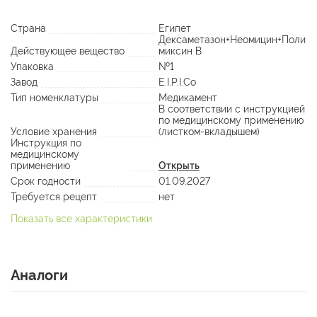
Страна
Египет
Дексаметазон+Неомицин+Поли
Действующее вещество
миксин В
Упаковка
№1
Завод
E.I.P.I.Co
Тип номенклатуры
Медикамент
В соответствии с инструкцией
по медицинскому применению
Условие хранения
(листком-вкладышем)
Инструкция по
медицинскому
применению
Открыть
Срок годности
01.09.2027
Требуется рецепт
нет
Показать все характеристики
Аналоги