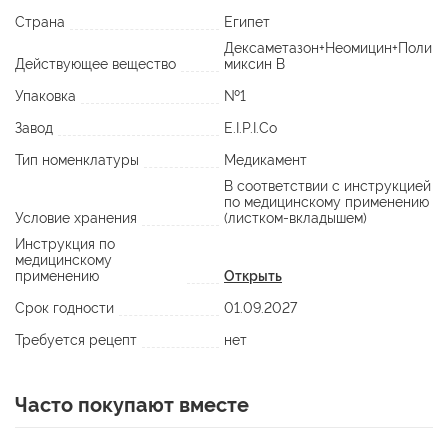
Страна
Египет
Дексаметазон+Неомицин+Поли
Действующее вещество
миксин В
Упаковка
№1
Завод
E.I.P.I.Co
Тип номенклатуры
Медикамент
В соответствии с инструкцией
по медицинскому применению
Условие хранения
(листком-вкладышем)
Инструкция по
медицинскому
применению
Открыть
Срок годности
01.09.2027
Требуется рецепт
нет
Часто покупают вместе