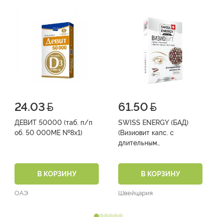
24.03
61.50
ДЕВИТ 50000 (таб. п/п
SWISS ENERGY (БАД)
об. 50 000МЕ №8х1)
(Визиовит капс. с
длительным
высвобождением
действующих веществ
№30)
В КОРЗИНУ
В КОРЗИНУ
ОАЭ
Швейцария