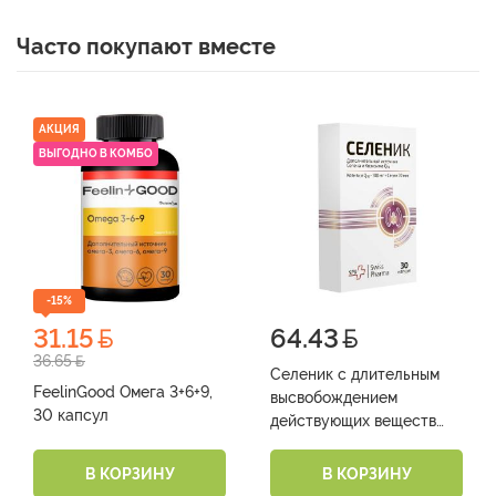
Часто покупают вместе
АКЦИЯ
ВЫГОДНО В КОМБО
-15%
31.15
64.43
36.65
Селеник с длительным
FeelinGood Омега 3+6+9,
высвобождением
30 капсул
действующих веществ
(БАД) (капс. 860 мг №30)
В КОРЗИНУ
В КОРЗИНУ