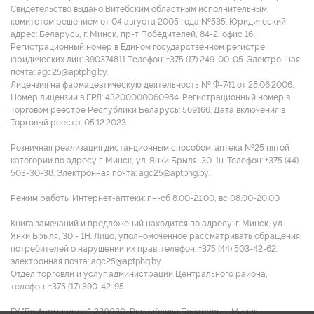
Свидетельство выдано Витебским областным исполнительным
комитетом решением от 04 августа 2005 года №535. Юридический
адрес: Беларусь, г. Минск, пр-т Победителей, 84-2, офис 16.
Регистрационный номер в Едином государственном регистре
юридических лиц: 390374811 Tелефон: +375 (17) 249-00-05. Электронная
почта: agc25@aptphg.by.
Лицензия на фармацевтическую деятельность № Ф-741 от 28.06.2006.
Номер лицензии в ЕРЛ: 43200000060984. Регистрационный номер в
Торговом реестре Республики Беларусь: 569166. Дата включения в
Торговый реестр: 05.12.2023.
Розничная реализация дистанционным способом: аптека №25 пятой
категории по адресу г. Минск, ул. Янки Брыля, 30-1н. Телефон: +375 (44)
503-30-38. Электронная почта: agc25@aptphg.by.
Режим работы Интернет-аптеки: пн-сб 8.00-21.00, вс 08.00-20.00
Книга замечаний и предложений находится по адресу: г. Минск, ул.
Янки Брыля, 30 - 1Н. Лицо, уполномоченное рассматривать обращения
потребителей о нарушении их прав: телефон: +375 (44) 503-42-62,
электронная почта: agc25@aptphg.by
Отдел торговли и услуг администрации Центрального района,
телефон: +375 (17) 390-42-95
ГУ "Госфармнадзор": 220030, Республика Беларусь, г. Минск,