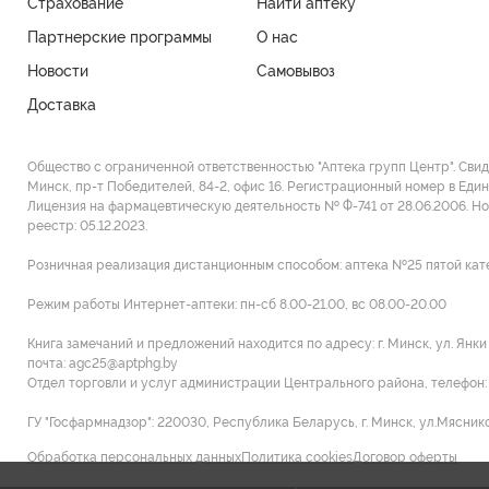
Страхование
Найти аптеку
Партнерские программы
О нас
Новости
Самовывоз
Доставка
Общество с ограниченной ответственностью "Аптека групп Центр". Сви
Минск, пр-т Победителей, 84-2, офис 16. Регистрационный номер в Един
Лицензия на фармацевтическую деятельность № Ф-741 от 28.06.2006. Н
реестр: 05.12.2023.
Розничная реализация дистанционным способом: аптека №25 пятой категор
Режим работы Интернет-аптеки: пн-сб 8.00-21.00, вс 08.00-20.00
Книга замечаний и предложений находится по адресу: г. Минск, ул. Янк
почта: agc25@aptphg.by
Отдел торговли и услуг администрации Центрального района, телефон: +
ГУ "Госфармнадзор": 220030, Республика Беларусь, г. Минск, ул.Мясников
Обработка персональных данных
Политика cookies
Договор оферты