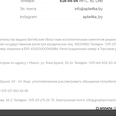
Телефон
618-94-94
(МТС, A1, Life)
Эл. почта
info@apte4ka.by
Instagram
apte4ka_by
детельство выдано Витебским областным исполнительным комитетом решение
ом государственном регистре юридических лиц: 390374811 Tелефон: +375 (17)
омер лицензии в ЕРЛ: 43200000060984. Регистрационный номер в Торговом р
ии по адресу г. Минск, ул. Янки Брыля, 30-1н. Телефон: +375 (44) 503-30-3
и Брыля, 30 - 1Н. Лицо, уполномоченное рассматривать обращения потребител
375 (17) 390-42-95
а, 32-2. Телефон: +375 (17) 271-25-75. Электронная почта: info@gospharmnadz