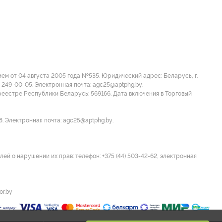
м от 04 августа 2005 года №535. Юридический адрес: Беларусь, г.
 249-00-05. Электронная почта: agc25@aptphg.by.
еестре Республики Беларусь: 569166. Дата включения в Торговый
8. Электронная почта: agc25@aptphg.by.
ей о нарушении их прав: телефон: +375 (44) 503-42-62, электронная
or.by