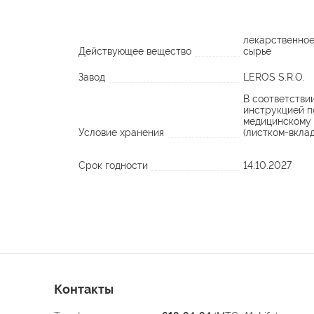
лекарственное
Действующее вещество
сырье
Завод
LEROS S.R.O.
В соответстви
инструкцией п
медицинскому
Условие хранения
(листком-вкла
Срок годности
14.10.2027
Контакты