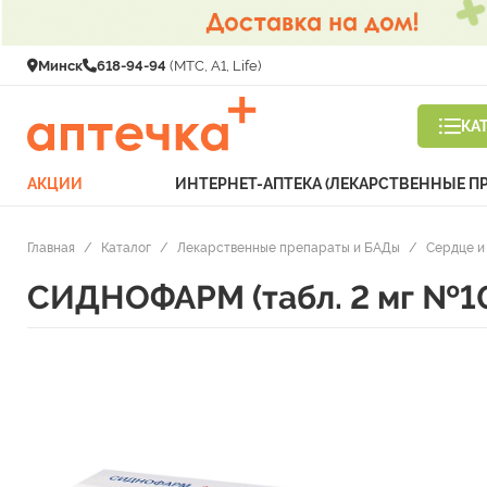
Минск
618-94-94
(МТС, A1, Life)
КА
АКЦИИ
ИНТЕРНЕТ-АПТЕКА (ЛЕКАРСТВЕННЫЕ П
Главная
/
Каталог
/
Лекарственные препараты и БАДы
/
Сердце и
СИДНОФАРМ (табл. 2 мг №1