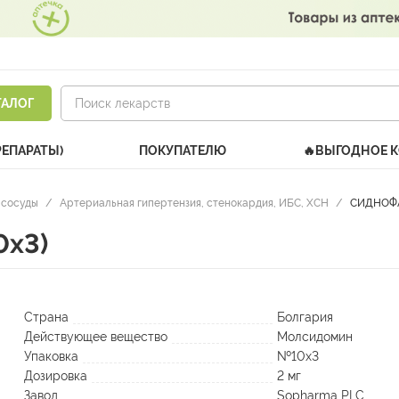
ТАЛОГ
РЕПАРАТЫ)
ПОКУПАТЕЛЮ
🔥ВЫГОДНОЕ 
 сосуды
/
Артериальная гипертензия, стенокардия, ИБС, ХСН
/
СИДНОФАР
0х3)
Страна
Болгария
Действующее вещество
Молсидомин
Упаковка
№10х3
Дозировка
2 мг
Завод
Sopharma PLC