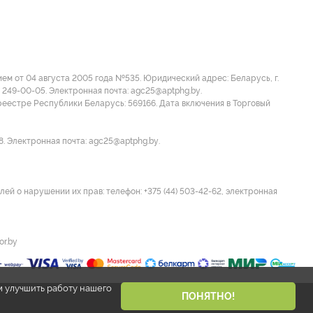
м от 04 августа 2005 года №535. Юридический адрес: Беларусь, г.
 249-00-05. Электронная почта: agc25@aptphg.by.
еестре Республики Беларусь: 569166. Дата включения в Торговый
8. Электронная почта: agc25@aptphg.by.
ей о нарушении их прав: телефон: +375 (44) 503-42-62, электронная
or.by
м улучшить работу нашего
ПОНЯТНО!
Разработано Narisuemvse.by