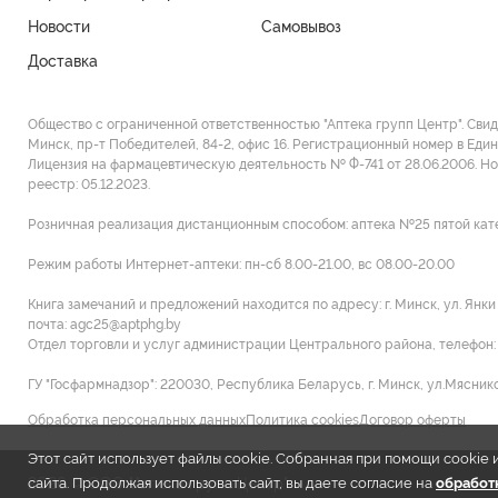
Новости
Самовывоз
Доставка
Общество с ограниченной ответственностью "Аптека групп Центр". Сви
Минск, пр-т Победителей, 84-2, офис 16. Регистрационный номер в Един
Лицензия на фармацевтическую деятельность № Ф-741 от 28.06.2006. Н
реестр: 05.12.2023.
Розничная реализация дистанционным способом: аптека №25 пятой категор
Режим работы Интернет-аптеки: пн-сб 8.00-21.00, вс 08.00-20.00
Книга замечаний и предложений находится по адресу: г. Минск, ул. Янк
почта: agc25@aptphg.by
Отдел торговли и услуг администрации Центрального района, телефон: +
ГУ "Госфармнадзор": 220030, Республика Беларусь, г. Минск, ул.Мясников
Обработка персональных данных
Политика cookies
Договор оферты
Этот сайт использует файлы cookie. Собранная при помощи cooki
2026 © ООО "Аптека групп Центр"
сайта. Продолжая использовать сайт, вы даете согласие на
обработк