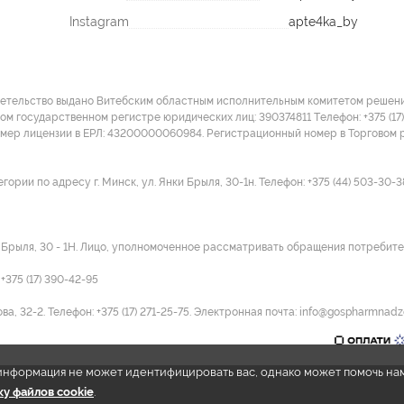
Instagram
apte4ka_by
детельство выдано Витебским областным исполнительным комитетом решение
ом государственном регистре юридических лиц: 390374811 Tелефон: +375 (17)
омер лицензии в ЕРЛ: 43200000060984. Регистрационный номер в Торговом р
ии по адресу г. Минск, ул. Янки Брыля, 30-1н. Телефон: +375 (44) 503-30-3
и Брыля, 30 - 1Н. Лицо, уполномоченное рассматривать обращения потребител
375 (17) 390-42-95
а, 32-2. Телефон: +375 (17) 271-25-75. Электронная почта: info@gospharmnadz
e информация не может идентифицировать вас, однако может помочь на
у файлов cookie
.