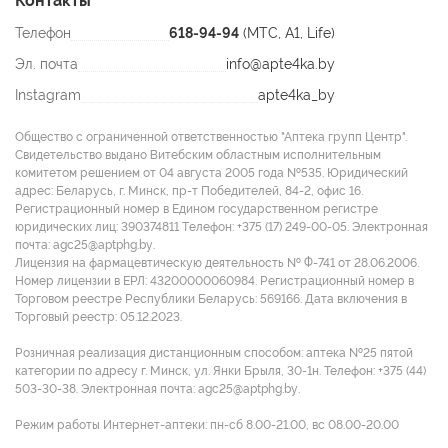
Контакты
Телефон
618-94-94
(МТС, A1, Life)
Эл. почта
info@apte4ka.by
Instagram
apte4ka_by
Общество с ограниченной ответственностью "Аптека групп Центр".
Свидетельство выдано Витебским областным исполнительным
комитетом решением от 04 августа 2005 года №535. Юридический
адрес: Беларусь, г. Минск, пр-т Победителей, 84-2, офис 16.
Регистрационный номер в Едином государственном регистре
юридических лиц: 390374811 Tелефон: +375 (17) 249-00-05. Электронная
почта: agc25@aptphg.by.
Лицензия на фармацевтическую деятельность № Ф-741 от 28.06.2006.
Номер лицензии в ЕРЛ: 43200000060984. Регистрационный номер в
Торговом реестре Республики Беларусь: 569166. Дата включения в
Торговый реестр: 05.12.2023.
Розничная реализация дистанционным способом: аптека №25 пятой
категории по адресу г. Минск, ул. Янки Брыля, 30-1н. Телефон: +375 (44)
503-30-38. Электронная почта: agc25@aptphg.by.
Режим работы Интернет-аптеки: пн-сб 8.00-21.00, вс 08.00-20.00