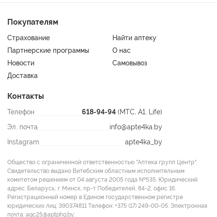
Покупателям
Страхование
Найти аптеку
Партнерские программы
О нас
Новости
Самовывоз
Доставка
Контакты
Телефон
618-94-94
(МТС, A1, Life)
Эл. почта
info@apte4ka.by
Instagram
apte4ka_by
Общество с ограниченной ответственностью "Аптека групп Центр".
Свидетельство выдано Витебским областным исполнительным
комитетом решением от 04 августа 2005 года №535. Юридический
адрес: Беларусь, г. Минск, пр-т Победителей, 84-2, офис 16.
Регистрационный номер в Едином государственном регистре
юридических лиц: 390374811 Tелефон: +375 (17) 249-00-05. Электронная
почта: agc25@aptphg.by.