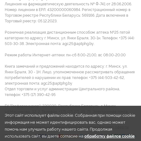
Лицензия на фармацевтическую деятельность № Ф-741 от 28.06.2006.
Номер лицензии в ЕРЛ: 43200000060984. Регистрационный номер в
Торговом реестре Республики Беларусь: 569166. Дата включения в
Торговый реестр: 05.12.2023.
Розничная реализация дистанционным способом: аптека №25 пятой
категории по адресу г. Минск, ул. Янки Брыля, 30-1н. Телефон: +375 (44)
503-30-38. Электронная почта: agc25@aptphg.by.
Режим работы Интернет-аптеки: пн-сб 8.00-21.00, вс 08.00-20.00
Книга замечаний и предложений находится по адресу: г. Минск, ул.
Янки Брыля, 30 - 1Н. Лицо, уполномоченное рассматривать обращения
потребителей о нарушении их прав: телефон: +375 (44) 503-42-62,
электронная почта: agc25@aptphg.by
Отдел торговли и услуг администрации Центрального района,
телефон: +375 (17) 390-42-95
ГУ "Госфармнадзор": 220030, Республика Беларусь, г. Минск,
ул.Мясникова, 32-2. Телефон: +375 (17) 271-25-75. Электронная почта:
Этот сайт использует файлы cookie. Собранная при помощи cookie
info@gospharmnadzor.by
информация не может идентифицировать вас, однако может
Обработка персональных данных
Политика cookies
Договор оферты
помочь нам улучшить работу нашего сайта. Продолжая
использовать сайт, вы даете согласие на
обработку файлов cookie
.