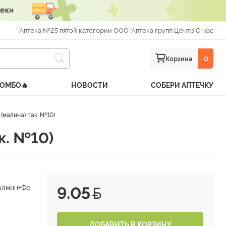
Аптека №25 пятой категории ООО 'Аптека групп Центр'
О нас
Корзина
0
КОМБО🔥
НОВОСТИ
СОБЕРИ АПТЕЧКУ
(малина) пак. №10)
к. №10)
рамин+Фе
9.05
ДОБАВИТЬ В КОРЗИНУ