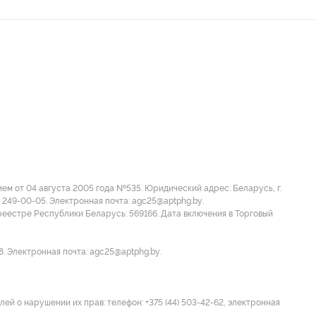
м от 04 августа 2005 года №535. Юридический адрес: Беларусь, г.
 249-00-05. Электронная почта: agc25@aptphg.by.
еестре Республики Беларусь: 569166. Дата включения в Торговый
8. Электронная почта: agc25@aptphg.by.
ей о нарушении их прав: телефон: +375 (44) 503-42-62, электронная