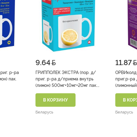
9.64
11.87
риг. р-ра
ГРИППОЛЕК ЭКСТРА (пор. д/
ОРВИколд
 пак.
приг. р-ра д/приема внутрь
приг.р-ра
(лимон) 500мг+10мг+20мг пак.
(лимонный
№10)
№10)
В КОРЗИНУ
В КОР
Беларусь
Беларусь