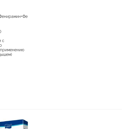
Фенирамин+Фе
О
и с
о
 применению
дышем)