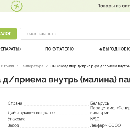
ТАЛОГ
РЕПАРАТЫ)
ПОКУПАТЕЛЮ
🔥ВЫГОДНОЕ 
 и грипп
/
Температура
/
ОРВИколд (пор. д/приг. р-ра д/приема внутрь 
а д/приема внутрь (малина) па
Страна
Беларусь
Парацетамол+Фени
Действующее вещество
нилэфрин
Упаковка
№10
Завод
Лекфарм СООО