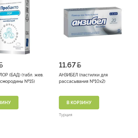
11.67
ЛОР (БАД) (табл. жев.
АНЗИБЕЛ (пастилки для
со вкусом смородины №15)
рассасывания №10х2)
ЗИНУ
В КОРЗИНУ
Турция