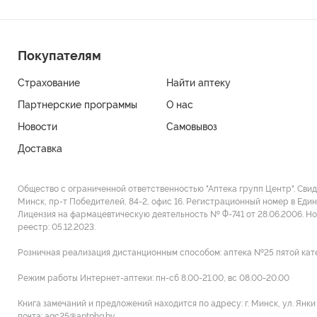
Покупателям
Страхование
Найти аптеку
Партнерские программы
О нас
Новости
Самовывоз
Доставка
Общество с ограниченной ответственностью "Аптека групп Центр". Сви
Минск, пр-т Победителей, 84-2, офис 16. Регистрационный номер в Един
Лицензия на фармацевтическую деятельность № Ф-741 от 28.06.2006. Н
реестр: 05.12.2023.
Розничная реализация дистанционным способом: аптека №25 пятой категор
Режим работы Интернет-аптеки: пн-сб 8.00-21.00, вс 08.00-20.00
Книга замечаний и предложений находится по адресу: г. Минск, ул. Янк
почта: agc25@aptphg.by