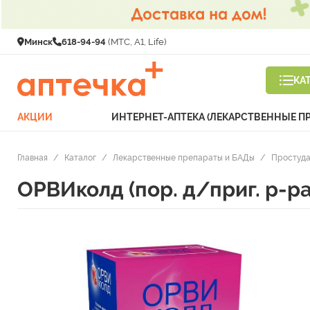
Минск
618-94-94
(МТС, A1, Life)
КА
АКЦИИ
ИНТЕРНЕТ-АПТЕКА (ЛЕКАРСТВЕННЫЕ П
Главная
/
Каталог
/
Лекарственные препараты и БАДы
/
Простуда
ОРВИколд (пор. д/приг. р-р