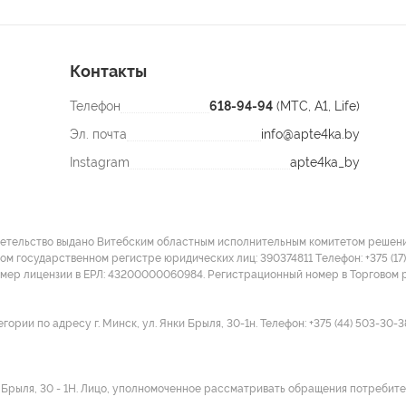
Контакты
Телефон
618-94-94
(МТС, A1, Life)
Эл. почта
info@apte4ka.by
Instagram
apte4ka_by
детельство выдано Витебским областным исполнительным комитетом решение
ом государственном регистре юридических лиц: 390374811 Tелефон: +375 (17)
омер лицензии в ЕРЛ: 43200000060984. Регистрационный номер в Торговом р
ии по адресу г. Минск, ул. Янки Брыля, 30-1н. Телефон: +375 (44) 503-30-3
и Брыля, 30 - 1Н. Лицо, уполномоченное рассматривать обращения потребител