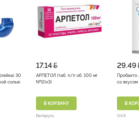
17.14
29.49
(лейка) 30
АРПЕТОЛ (таб. п/п об. 100 мг
Пробакто 
кой солью
№10х3)
В КОРЗИНУ
В КОР
Беларусь
ОАЭ