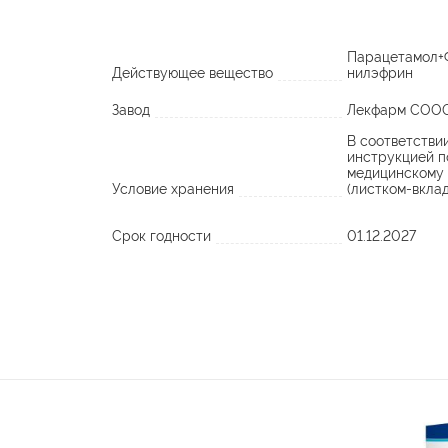
Парацетамол+
Действующее вещество
нилэфрин
Завод
Лекфарм СОО
В соответстви
инструкцией п
медицинскому
Условие хранения
(листком-вкла
Срок годности
01.12.2027