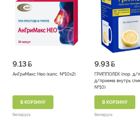
9.13
9.93
АнГриМакс Нео (капс. №10х2)
ГРИППОЛЕК (пор. д/п
д/приема внутрь (лимон)
№10)
В КОРЗИНУ
В КОРЗИНУ
Беларусь
Беларусь