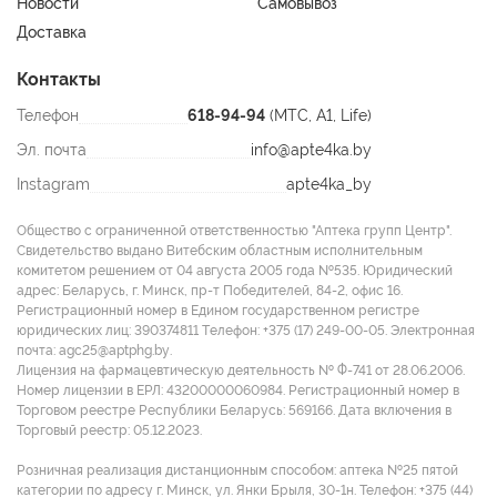
Новости
Самовывоз
Доставка
Контакты
Телефон
618-94-94
(МТС, A1, Life)
Эл. почта
info@apte4ka.by
Instagram
apte4ka_by
Общество с ограниченной ответственностью "Аптека групп Центр".
Свидетельство выдано Витебским областным исполнительным
комитетом решением от 04 августа 2005 года №535. Юридический
адрес: Беларусь, г. Минск, пр-т Победителей, 84-2, офис 16.
Регистрационный номер в Едином государственном регистре
юридических лиц: 390374811 Tелефон: +375 (17) 249-00-05. Электронная
почта: agc25@aptphg.by.
Лицензия на фармацевтическую деятельность № Ф-741 от 28.06.2006.
Номер лицензии в ЕРЛ: 43200000060984. Регистрационный номер в
Торговом реестре Республики Беларусь: 569166. Дата включения в
Торговый реестр: 05.12.2023.
Розничная реализация дистанционным способом: аптека №25 пятой
категории по адресу г. Минск, ул. Янки Брыля, 30-1н. Телефон: +375 (44)