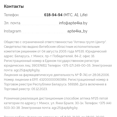
Контакты
Телефон
618-94-94
(МТС, A1, Life)
Эл. почта
info@apte4ka.by
Instagram
apte4ka_by
Общество с ограниченной ответственностью "Аптека групп Центр".
Свидетельство выдано Витебским областным исполнительным
комитетом решением от 04 августа 2005 года №535. Юридический
адрес: Беларусь, г. Минск, пр-т Победителей, 84-2, офис 16.
Регистрационный номер в Едином государственном регистре
юридических лиц: 390374811 Tелефон: +375 (17) 249-00-05. Электронная
почта: agc25@aptphg.by.
Лицензия на фармацевтическую деятельность № Ф-741 от 28.06.2006.
Номер лицензии в ЕРЛ: 43200000060984. Регистрационный номер в
Торговом реестре Республики Беларусь: 569166. Дата включения в
Торговый реестр: 05.12.2023.
Розничная реализация дистанционным способом: аптека №25 пятой
категории по адресу г. Минск, ул. Янки Брыля, 30-1н. Телефон: +375 (44)
503-30-38. Электронная почта: agc25@aptphg.by.