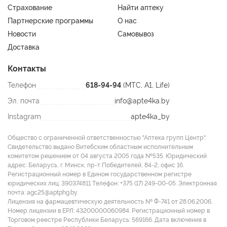
Страхование
Найти аптеку
Партнерские программы
О нас
Новости
Самовывоз
Доставка
Контакты
Телефон
618-94-94
(МТС, A1, Life)
Эл. почта
info@apte4ka.by
Instagram
apte4ka_by
Общество с ограниченной ответственностью "Аптека групп Центр".
Свидетельство выдано Витебским областным исполнительным
комитетом решением от 04 августа 2005 года №535. Юридический
адрес: Беларусь, г. Минск, пр-т Победителей, 84-2, офис 16.
Регистрационный номер в Едином государственном регистре
юридических лиц: 390374811 Tелефон: +375 (17) 249-00-05. Электронная
почта: agc25@aptphg.by.
Лицензия на фармацевтическую деятельность № Ф-741 от 28.06.2006.
Номер лицензии в ЕРЛ: 43200000060984. Регистрационный номер в
Торговом реестре Республики Беларусь: 569166. Дата включения в