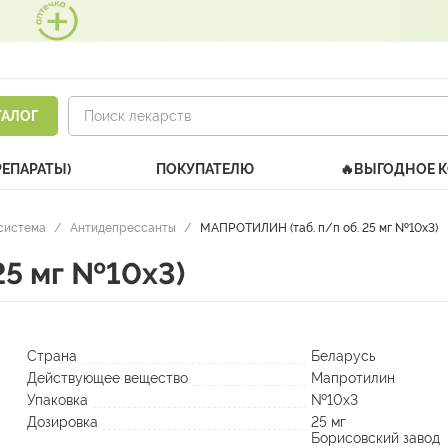
ТАЛОГ
РЕПАРАТЫ)
ПОКУПАТЕЛЮ
🔥ВЫГОДНОЕ 
система
/
Антидепрессанты
/
МАПРОТИЛИН (таб. п/п об. 25 мг №10х3)
25 мг №10х3)
Страна
Беларусь
Действующее вещество
Мапротилин
Упаковка
№10х3
Дозировка
25 мг
Борисовский завод