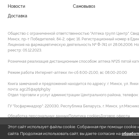
Новости
Самовывоз
Доставка
Общество с ограниченной ответственностью "Аптека групп Центр". Сви
Минск, пр-т Победителей, 84-2, офис 16. Регистрационный номер в Един
Лицензия на фармацевтическую деятельность № Ф-741 от 28.06.2006. Н
реестр: 05.12.2023.
Розничная реализация дистанционным способом: аптека №25 пятой категор
Режим работы Интернет-аптеки: пн-сб 8.00-21.00, вс 08.00-20.00
Книга замечаний и предложений находится по адресу: г. Минск, ул. Янк
почта: agc25@aptphg.by
Отдел торговли и услуг администрации Центрального района, телефон: +
ГУ "Госфармнадзор": 220030, Республика Беларусь, г. Минск, ул.Мясников
Обработка персональных данных
Политика cookies
Договор оферты
Этот сайт использует файлы cookie. Собранная при помощи cooki
2026 © ООО "Аптека групп Центр"
сайта. Продолжая использовать сайт, вы даете согласие на
обработк