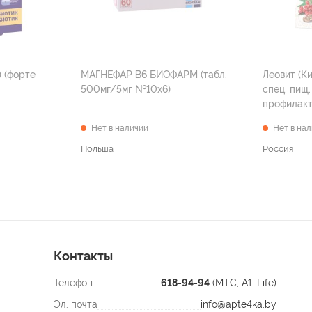
) (форте
МАГНЕФАР В6 БИОФАРМ (табл.
Леовит (К
500мг/5мг №10х6)
спец. пищ.
профилакт
Нет в наличии
Нет в на
Польша
Россия
Контакты
Телефон
618-94-94
(МТС, A1, Life)
Эл. почта
info@apte4ka.by