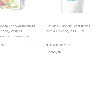
исель Успокаивающий
Lavan Бишофит (магниевая
 продукт диет.
соль) Природная 0,8 кг
ического питания
100 г(5 пак. по 20 г) )
личии
Нет в наличии
Беларусь