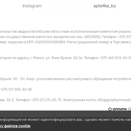
Instagram
apte4ka_by
детельство выдано Витебским областным исполнительным комитетом решение
ом государственном регистре юридических лиц: 390374811 Tелефон: +375 (17)
омер лицензии в ЕРЛ: 43200000060984. Регистрационный номер в Торговом р
ии по адресу г. Минск, ул. Янки Брыля, 30-1н. Телефон: +375 (44) 503-30-3
и Брыля, 30 - 1Н. Лицо, уполномоченное рассматривать обращения потребител
375 (17) 390-42-95
а, 32-2. Телефон: +375 (17) 271-25-75. Электронная почта: info@gospharmnadz
e информация не может идентифицировать вас, однако может помочь на
у файлов cookie
.