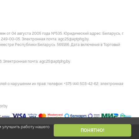
м от 04 августа 2005 года №535. Юридический адрес: Беларусь, г.
 249-00-05. Электронная почта: agc25@aptphg.by.
еестре Республики Беларусь: 569166. Дата включения в Торговый
8. Электронная почта: agc25@aptphg.by.
ей о нарушении их прав: телефон: +375 (44) 503-42-62, электронная
or.by
м улучшить работу нашего
ПОНЯТНО!
Разработано Narisuemvse.by