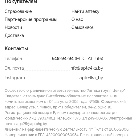
Покупателям
Страхование
Найти аптеку
Партнерские программы
О нас
Новости
Самовывоз
Доставка
Контакты
Телефон
618-94-94
(МТС, A1, Life)
Эл. почта
info@apte4ka.by
Instagram
apte4ka_by
Общество с ограниченной ответственностью "Аптека групп Центр".
Свидетельство выдано Витебским областным исполнительным
комитетом решением от 04 августа 2005 года №535. Юридический
адрес: Беларусь, г. Минск, пр-т Победителей, 84-2, офис 16.
Регистрационный номер в Едином государственном регистре
юридических лиц: 390374811 Tелефон: +375 (17) 249-00-05. Электронная
почта: agc25@aptphg.by.
Лицензия на фармацевтическую деятельность № Ф-741 от 28.06.2006.
Номер лицензии в ЕРЛ: 43200000060984. Регистрационный номер в