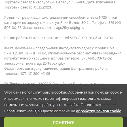
Торговом реестре Республики Беларусь: 569166. Дата включения в
Торговый реестр: 05.12.2023.
Розничная реализация дистанционным способом: аптека №25 пятой
категории по адресу г. Минск, ул. Янки Брыля, 30-1н. Телефон: +375 (44)
503-30-38. Электронная почта: agc25@aptphg.by.
Режим работы Интернет-аптеки: пн-сб 8.00-21.00, вс 08.00-20.00
Книга замечаний и предложений находится по адресу: г. Минск, ул.
Янки Брыля, 30 - 1Н. Лицо, уполномоченное рассматривать обращения
потребителей о нарушении их прав: телефон: +375 (44) 503-42-62,
электронная почта: agc25@aptphg.by
Отдел торговли и услуг администрации Центрального района,
телефон: +375 (17) 390-42-95
ГУ "Госфармнадзор": 220030, Республика Беларусь, г. Минск,
ул.Мясникова, 32-2. Телефон: +375 (17) 271-25-75. Электронная почта:
Этот сайт использует файлы cookie. Собранная при помощи cookie
info@gospharmnadzor.by
информация не может идентифицировать вас, однако может
Обработка персональных данных
Политика cookies
Договор оферты
помочь нам улучшить работу нашего сайта. Продолжая
использовать сайт, вы даете согласие на
обработку файлов cookie
.
2026 © ООО "Аптека групп Центр"
ПОНЯТНО!