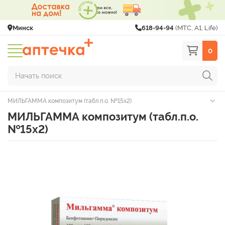
Минск
618-94-94
(МТС, A1, Life)
0
Начать поиск
МИЛЬГАММА композитум (табл.п.о. №15х2)
МИЛЬГАММА композитум (табл.п.о.
№15х2)