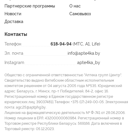
Партнерские программы
О нас
Новости
Самовывоз
Доставка
Контакты
Телефон
618-94-94
(МТС, A1, Life)
Эл. почта
info@apte4ka.by
Instagram
apte4ka_by
Общество с ограниченной ответственностью "Аптека групп Центр".
Свидетельство выдано Витебским областным исполнительным
комитетом решением от 04 августа 2005 года №535. Юридический
адрес: Беларусь, г. Минск, пр-т Победителей, 84-2, офис 16.
Регистрационный номер в Едином государственном регистре
юридических лиц: 390374811 Tелефон: +375 (17) 249-00-05. Электронная
почта: agc25@aptphg.by.
Лицензия на фармацевтическую деятельность № Ф-741 от 28.06.2006.
Номер лицензии в ЕРЛ: 43200000060984. Регистрационный номер в
Торговом реестре Республики Беларусь: 569166. Дата включения в
Торговый реестр: 05.12.2023.