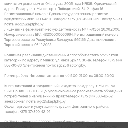
комитетом решением от 04 августа 2005 года №535. Юридический
адрес: Беларусь, г. Минск, пр-т Победителей, 84-2, офис 16.
Регистрационный номер в Едином государственном регистре
юридических лиц: 390374811 Tелефон: +375 (17) 249-00-05. Электронная
почта: agc25@aptphg.by.
Лицензия на фармацевтическую деятельность № Ф-741 от 28.06.2006.
Номер лицензии в ЕРЛ: 43200000060984. Регистрационный номер в
Торговом реестре Республики Беларусь: 569166. Дата включения в
Торговый реестр: 05.12.2023.
Розничная реализация дистанционным способом: аптека №25 пятой
категории по адресу г. Минск, ул. Янки Брыля, 30-1н. Телефон: +375 (44)
503-30-38. Электронная почта: agc25@aptphg.by.
Режим работы Интернет-аптеки: пн-сб 8.00-21.00, вс 08.00-20.00
Книга замечаний и предложений находится по адресу: г. Минск, ул.
Янки Брыля, 30 - 1Н. Лицо, уполномоченное рассматривать обращения
потребителей о нарушении их прав: телефон: +375 (44) 503-42-62,
электронная почта: agc25@aptphg.by
Отдел торговли и услуг администрации Центрального района,
телефон: +375 (17) 390-42-95
ГУ "Госфармнадзор": 220030, Республика Беларусь, г. Минск,
ул.Мясникова, 32-2. Телефон: +375 (17) 271-25-75. Электронная почта: