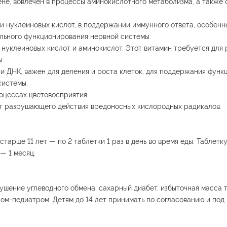
ене, вовлечен в процессы аминокислотного метаболизма, а также
и нуклеиновых кислот, в поддержании иммунного ответа, особенн
ального функционирования нервной системы.
 нуклеиновых кислот и аминокислот. Этот витамин требуется для 
ы.
т и ДНК, важен для деления и роста клеток, для поддержания фун
системы.
роцессах цветовосприятия.
от разрушающего действия вредоносных кислородных радикалов.
 старше 11 лет — по 2 таблетки 1 раз в день во время еды. Таблетк
— 1 месяц.
шение углеводного обмена, сахарный диабет, избыточная масса т
ом-педиатром. Детям до 14 лет принимать по согласованию и по