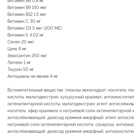
Витамин В6 0,8 мг
Витамин В9 150 мкг
Витамин В12 1,5 мкг
Витамин С 30 мг
Витамин D3 5 мкг (200 МЕ)
Витамин Е 4,02 мг
Селен 20 мкг
Цинк 6 мг
Зеаксантин 250 мкг
Лютеин 1 мг
Таурин 50 мг
Антоцианы не менее 4 мг
Вспомогательные вещества: глюкозы моногидрат; носитель: п
кислоты; мальтодекстрин, кукурузный крахмал; антиокислител
октенилянтарной кислоты; мальтодекстрин; агент антислёжив
носитель: эфир крахмала и натриевой соли октенилянтарной к
антислёживающий: диоксид кремния аморфный; агент антислё
натриевой соли октенилянтарной кислоты; сахароза; антиоки
антислёживающий: диоксид кремния аморфный; антиокислител