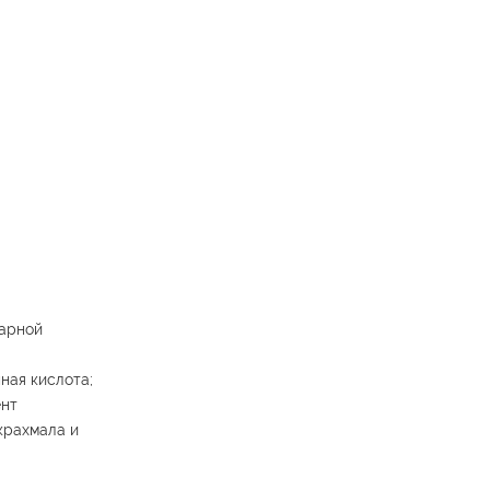
тарной
ная кислота;
ент
крахмала и