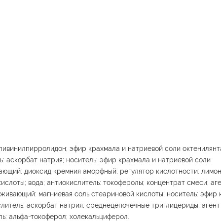
оливинилпирролидон; эфир крахмала и натриевой соли октенилян
ь: аскорбат натрия; носитель: эфир крахмала и натриевой соли
ающий: диоксид кремния аморфный; регулятор кислотности: лимон
ислоты; вода; антиокислитель: токоферолы; концентрат смеси; аг
живающий: магниевая соль стеариновой кислоты; носитель: эфир 
слитель: аскорбат натрия; среднецепочечные триглицериды; агент
ь: альфа-токоферол; холекальциферол.