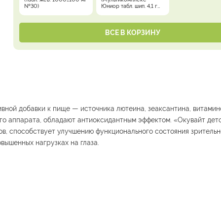
№30)
Юниор табл. шип. 4,1 г
№20)
ВСЕ В КОРЗИНУ
вной добавки к пище — источника лютеина, зеаксантина, витамин
го аппарата, обладают антиоксидантным эффектом. «Окувайт дет
ов, способствует улучшению функционального состояния зритель
овышенных нагрузках на глаза.