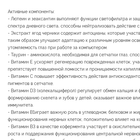
Активные компоненты:
- Лютеин и зеаксантин выполняют функции светофильтра и за
спектра дневного света, способны нейтрализовать действие 
- Экстракт ягод черники содержит антоцианы, которые участв
таким образом улучшают адаптацию к различным уровням осв
утомляемость глаз при работе за компьютером.
- Таурин - аминокислота, необходимая для сетчатки глаз, спо
- Витамин Е ускоряет регенерацию поврежденных клеток, уча
препятствует повышенной ломкости и проницаемости капилля
- Витамин С повышает эффективность действия антиоксидантов
пигментов в сетчатке.
- Витамин D3 (холекальциферол) регулирует обмен кальция и 
формированию скелета и зубов у детей, оказывает важное вл
иммунитета.
- Витамин В1играет важную роль в углеводном, белковом и ж
функционирования нервных клеток, положительно влияет на к
- Витамин В3 в качестве кофермента участвует в окислитель
роста и поддержания функционирования центральной нервной