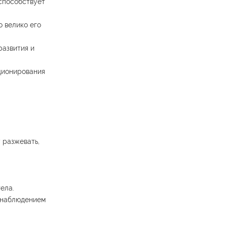
 способствует
о велико его
развития и
кционирования
у разжевать,
ела.
д наблюдением