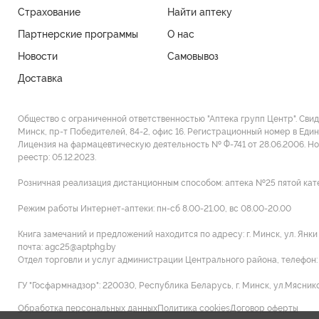
Страхование
Найти аптеку
Партнерские программы
О нас
Новости
Самовывоз
Доставка
Общество с ограниченной ответственностью "Аптека групп Центр". Сви
Минск, пр-т Победителей, 84-2, офис 16. Регистрационный номер в Един
Лицензия на фармацевтическую деятельность № Ф-741 от 28.06.2006. Н
реестр: 05.12.2023.
Розничная реализация дистанционным способом: аптека №25 пятой категор
Режим работы Интернет-аптеки: пн-сб 8.00-21.00, вс 08.00-20.00
Книга замечаний и предложений находится по адресу: г. Минск, ул. Янк
почта: agc25@aptphg.by
Отдел торговли и услуг администрации Центрального района, телефон: +
ГУ "Госфармнадзор": 220030, Республика Беларусь, г. Минск, ул.Мясников
Обработка персональных данных
Политика cookies
Договор оферты