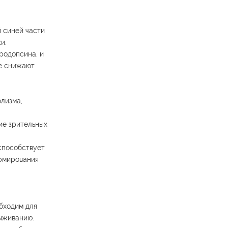
 синей части
и.
родопсина, и
же снижают
лизма,
ие зрительных
 способствует
ормирования
бходим для
ыживанию.