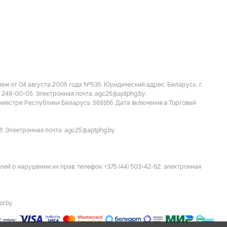
м от 04 августа 2005 года №535. Юридический адрес: Беларусь, г.
 249-00-05. Электронная почта: agc25@aptphg.by.
еестре Республики Беларусь: 569166. Дата включения в Торговый
8. Электронная почта: agc25@aptphg.by.
ей о нарушении их прав: телефон: +375 (44) 503-42-62, электронная
or.by