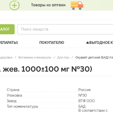
ТАЛОГ
РЕПАРАТЫ)
ПОКУПАТЕЛЮ
🔥ВЫГОДНОЕ 
здоровье
/
Витамины и минералы
/
Для глаз
/
Окувайт детский (БАД) (т
л. жев. 1000±100 мг №30)
Страна
Россия
Упаковка
№30
Завод
ВТФ ООО
Тип номенклатуры
БАД
В соответствии с