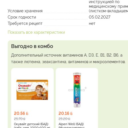
инструкцией по
медицинскому прим
Условие хранения
(листком-вкладышем
Срок годности
05.02.2027
Требуется рецепт
нет
Показать все характеристики
Выгодно в комбо
Дополнительный источник витаминов A, D3, Е, B1, B2, B6, а
также лютеина, зеаксантина, витаминов и микроэлементов.
20.56
20.16
25.70
25.20
Окувайт детский (БАД)
Alpen Well (БАД)
(табл. жев. 1000±100 мг
(Мультикомплекс