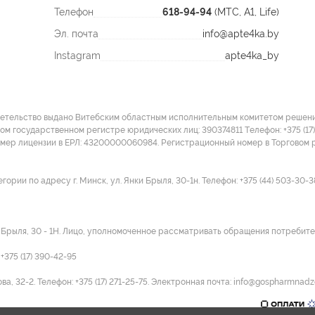
Телефон
618-94-94
(МТС, A1, Life)
Эл. почта
info@apte4ka.by
Instagram
apte4ka_by
детельство выдано Витебским областным исполнительным комитетом решение
ом государственном регистре юридических лиц: 390374811 Tелефон: +375 (17)
омер лицензии в ЕРЛ: 43200000060984. Регистрационный номер в Торговом р
ии по адресу г. Минск, ул. Янки Брыля, 30-1н. Телефон: +375 (44) 503-30-3
и Брыля, 30 - 1Н. Лицо, уполномоченное рассматривать обращения потребител
375 (17) 390-42-95
а, 32-2. Телефон: +375 (17) 271-25-75. Электронная почта: info@gospharmnadz