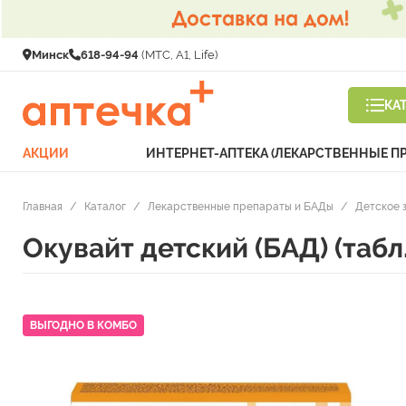
Минск
618-94-94
(МТС, A1, Life)
КА
АКЦИИ
ИНТЕРНЕТ-АПТЕКА (ЛЕКАРСТВЕННЫЕ П
Главная
/
Каталог
/
Лекарственные препараты и БАДы
/
Детское 
Окувайт детский (БАД) (таб
ВЫГОДНО В КОМБО