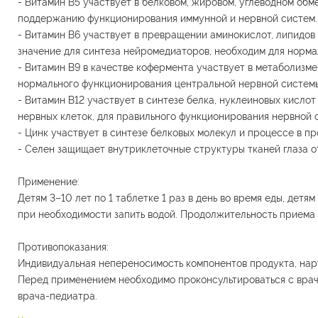
- Витамин В5 участвует в белковом, жировом, углеводном обм
поддержанию функционирования иммунной и нервной систем.
- Витамин В6 участвует в превращении аминокислот, липидов 
значение для синтеза нейромедиаторов, необходим для норм
- Витамин В9 в качестве кофермента участвует в метаболизме
нормального функционирования центральной нервной систем
- Витамин В12 участвует в синтезе белка, нуклеиновых кисло
нервных клеток, для правильного функционирования нервной 
- Цинк участвует в синтезе белковых молекул и процессе в п
- Селен защищает внутриклеточные структуры тканей глаза 
Применение:
Детям 3–10 лет по 1 таблетке 1 раз в день во время еды, детям
при необходимости запить водой. Продолжительность приема 
Противопоказания:
Индивидуальная непереносимость компонентов продукта, нару
Перед применением необходимо проконсультироваться с врач
врача-педиатра.