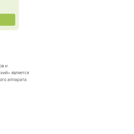
ов и
ский» является
ного аппарата