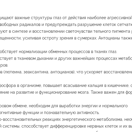
щищают важные структуры глаз от действия наиболее агрессивной
свободных радикалов и предупреждать разрушение клеток сетчатк
уют в синтезе и восстановлении светочувстви тельного пигмента 
ещенности, усиливая остроту зрения в сумерках. Антоцианы так
собствует нормализации обменных процессов в тканях глаз.
ствует в тканевом дыхании и других важнейших процессах метабо
ров.
 (лютеина, зеаксантина, антоцианов), что ускоряет восстановлен
фосфора в организме, повышает всасывание кальция в кишечнике,
ияние на развитие и функционирование мозга. Также важен для ф
ировом обмене, необходим для выработки энергии и нормального
огнитивные функции и познавательную активность.
но-восстановительных реакциях энергетического метаболизма, нео
 системы, способствует дифференцировке нервных клеток и их в