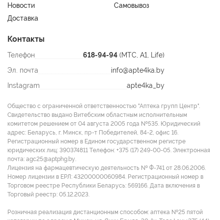
Новости
Самовывоз
При необходимости прием можно повторять.
Доставка
Противопоказания:
Контакты
Индивидуальная непереносимость компонентов. Перед
Телефон
618-94-94
(МТС, A1, Life)
применением рекомендуется проконсультироваться с
врачом.
Эл. почта
info@apte4ka.by
Instagram
apte4ka_by
Общество с ограниченной ответственностью "Аптека групп Центр".
Свидетельство выдано Витебским областным исполнительным
комитетом решением от 04 августа 2005 года №535. Юридический
адрес: Беларусь, г. Минск, пр-т Победителей, 84-2, офис 16.
Регистрационный номер в Едином государственном регистре
юридических лиц: 390374811 Tелефон: +375 (17) 249-00-05. Электронная
почта: agc25@aptphg.by.
Лицензия на фармацевтическую деятельность № Ф-741 от 28.06.2006.
Номер лицензии в ЕРЛ: 43200000060984. Регистрационный номер в
Торговом реестре Республики Беларусь: 569166. Дата включения в
Торговый реестр: 05.12.2023.
Розничная реализация дистанционным способом: аптека №25 пятой