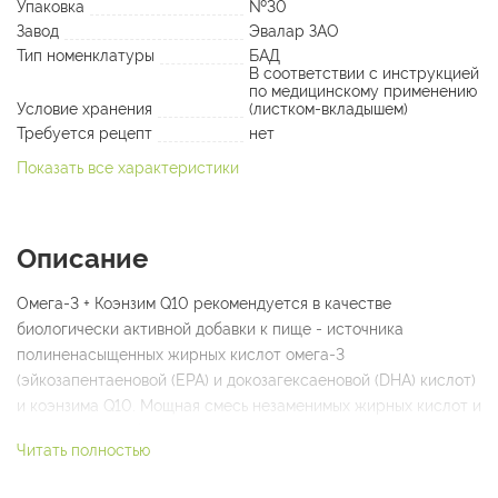
Упаковка
№30
Завод
Эвалар ЗАО
Тип номенклатуры
БАД
В соответствии с инструкцией
по медицинскому применению
Условие хранения
(листком-вкладышем)
Требуется рецепт
нет
Показать все характеристики
Описание
Омега-3 + Коэнзим Q10 рекомендуется в качестве
биологически активной добавки к пище - источника
полиненасыщенных жирных кислот омега-3
(эйкозапентаеновой (EPA) и докозагексаеновой (DHA) кислот)
и коэнзима Q10. Мощная смесь незаменимых жирных кислот и
натурального убихинона, который усиливает
Читать полностью
антиоксидантные свойства препарата, способствует:
снижению уровня триглицеридов в крови; активной