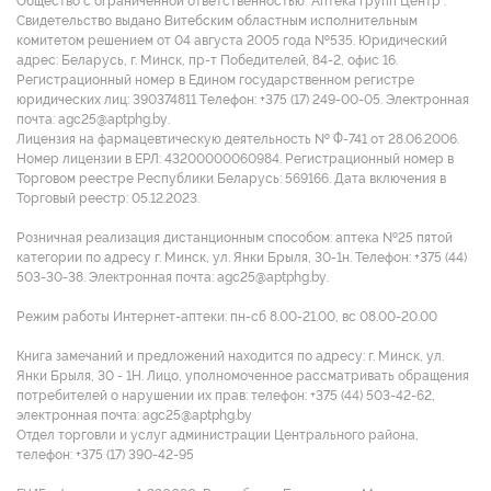
Общество с ограниченной ответственностью "Аптека групп Центр".
Свидетельство выдано Витебским областным исполнительным
комитетом решением от 04 августа 2005 года №535. Юридический
адрес: Беларусь, г. Минск, пр-т Победителей, 84-2, офис 16.
Регистрационный номер в Едином государственном регистре
юридических лиц: 390374811 Tелефон: +375 (17) 249-00-05. Электронная
почта: agc25@aptphg.by.
Лицензия на фармацевтическую деятельность № Ф-741 от 28.06.2006.
Номер лицензии в ЕРЛ: 43200000060984. Регистрационный номер в
Торговом реестре Республики Беларусь: 569166. Дата включения в
Торговый реестр: 05.12.2023.
Розничная реализация дистанционным способом: аптека №25 пятой
категории по адресу г. Минск, ул. Янки Брыля, 30-1н. Телефон: +375 (44)
503-30-38. Электронная почта: agc25@aptphg.by.
Режим работы Интернет-аптеки: пн-сб 8.00-21.00, вс 08.00-20.00
Книга замечаний и предложений находится по адресу: г. Минск, ул.
Янки Брыля, 30 - 1Н. Лицо, уполномоченное рассматривать обращения
потребителей о нарушении их прав: телефон: +375 (44) 503-42-62,
электронная почта: agc25@aptphg.by
Отдел торговли и услуг администрации Центрального района,
телефон: +375 (17) 390-42-95